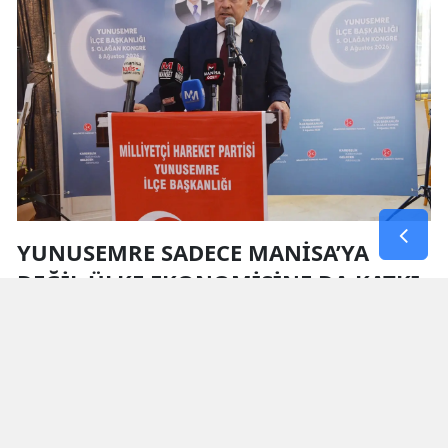
YUNUSEMRE SADECE MANİSA’YA
DEĞİL ÜLKE EKONOMİSİNE DA KATKI
SUNUYOR
Yunusemre’nin 300 bine yaklaşan nüfusuyla
Manisa’nın en büyük ilçesi olduğunu ifade eden
Savaş, organize sanayi bölgeleri ve sanayi