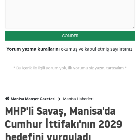
GÖNDER
Yorum yazma kurallarını
okumuş ve kabul etmiş sayılırsınız
* Bu içerik ile ilgili yorum yok, ilk yorumu siz yazın, tartışalım *
Manisa Haberleri
Manisa Manşet Gazetesi
MHP'li Savaş, Manisa'da
Cumhur İttifakı'nın 2029
hedefini vurguladı