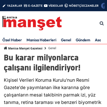
YAZARLAR
E-GAZETE
VİDEOLAR
NÖBETÇİ ECZANELER
Özel Haber
Manisa Haberleri
Genel
Gündem
Asayiş
Genel
Manisa Manşet Gazetesi
Bu karar milyonlarca
çalışanı ilgilendiriyor!
Kişisel Verileri Koruma Kurulu'nun Resmi
Gazete'de yayımlanan ilke kararına göre
çalışanların mesai takibinin parmak izi, yüz
tanıma, retina taraması ve benzeri biyometrik