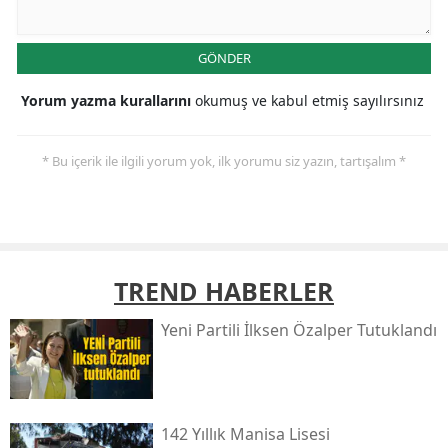
GÖNDER
Yorum yazma kurallarını
okumuş ve kabul etmiş sayılırsınız
* Bu içerik ile ilgili yorum yok, ilk yorumu siz yazın, tartışalım *
TREND HABERLER
Yeni̇ Partili İlksen Özalper Tutuklandı
142 Yıllık Manisa Lisesi