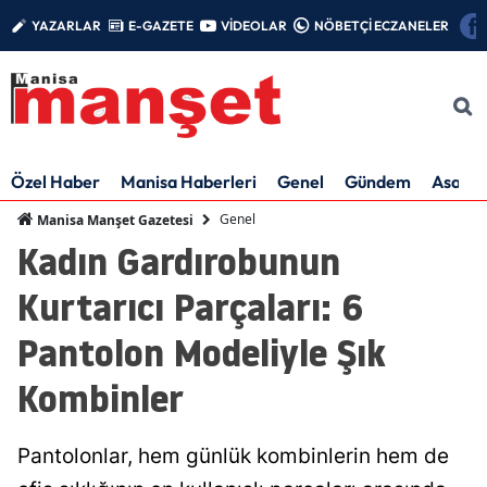
YAZARLAR
E-GAZETE
VİDEOLAR
NÖBETÇİ ECZANELER
Özel Haber
Manisa Haberleri
Genel
Gündem
Asayiş
Genel
Manisa Manşet Gazetesi
Kadın Gardırobunun
Kurtarıcı Parçaları: 6
Pantolon Modeliyle Şık
Kombinler
Pantolonlar, hem günlük kombinlerin hem de