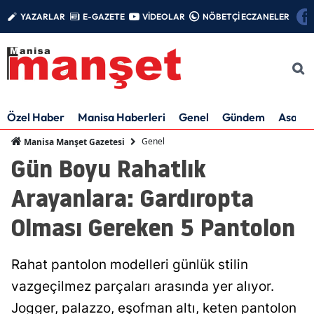
YAZARLAR
E-GAZETE
VİDEOLAR
NÖBETÇİ ECZANELER
Özel Haber
Manisa Haberleri
Genel
Gündem
Asayiş
Genel
Manisa Manşet Gazetesi
Gün Boyu Rahatlık
Arayanlara: Gardıropta
Olması Gereken 5 Pantolon
Rahat pantolon modelleri günlük stilin
vazgeçilmez parçaları arasında yer alıyor.
Jogger, palazzo, eşofman altı, keten pantolon