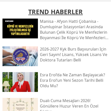
TREND HABERLER
Mani̇sa - Afyon Hatti Çobani̇sa -
Dumlupinar İstasyonlari Arasinda
Bulunan Çeli̇k Köprü Ve Menfezleri̇n
Boyanmasi İle Köprü Ve Menfezleri̇n
İyi̇leşti̇ri̇lmesi̇ İşi̇
2026-2027 Kyk Burs Başvuruları Için
Geri Sayım! Lisans, Yüksek Lisans Ve
Doktora Tutarları Belli
Esra Erol’da Ne Zaman Başlayacak?
Esra Erol’un Yeni Sezon Tarihi Belli
Oldu Mu?
Dualı Cuma Mesajları 2026!
Gönüllere Huzur Veren En Özel