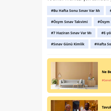
#Bu Hafta Sonu Sınav Var Mı
#Ösym Sınav Takvimi
#Ösym S
#7 Haziran Sınav Var Mı
#E-yö
#Sınav Günü Kimlik
#Hafta S
Ne Be
#Genel
Tavuk