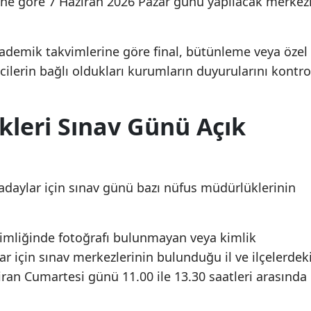
ne göre 7 Haziran 2026 Pazar günü yapılacak merkez
kademik takvimlerine göre final, bütünleme veya özel
ncilerin bağlı oldukları kurumların duyurularını kontro
leri Sınav Günü Açık
daylar için sınav günü bazı nüfus müdürlüklerinin
 kimliğinde fotoğrafı bulunmayan veya kimlik
lar için sınav merkezlerinin bulunduğu il ve ilçelerdek
ziran Cumartesi günü 11.00 ile 13.30 saatleri arasında