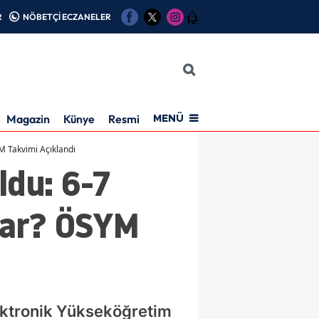
R
NÖBETÇİ ECZANELER
12
Magazin
Künye
Resmi İlan
MENÜ
M Takvimi Açıklandı
ldu: 6-7
Var? ÖSYM
ektronik Yükseköğretim