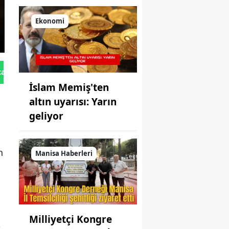
nerede satılır?
Ekonomi
tan Gönder
İslam Memiş'ten
altın uyarısı: Yarın
geliyor
n
Manisa Haberleri
Milliyetçi Kongre