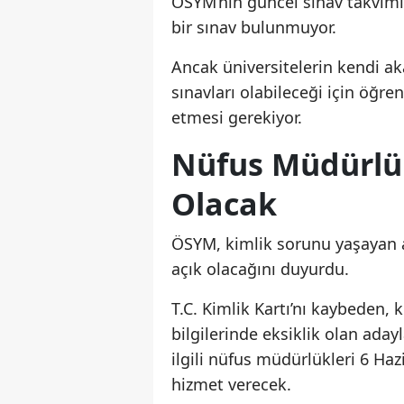
ÖSYM’nin güncel sınav takvimi
bir sınav bulunmuyor.
Ancak üniversitelerin kendi a
sınavları olabileceği için öğre
etmesi gerekiyor.
Nüfus Müdürlük
Olacak
ÖSYM, kimlik sorunu yaşayan a
açık olacağını duyurdu.
T.C. Kimlik Kartı’nı kaybeden,
bilgilerinde eksiklik olan aday
ilgili nüfus müdürlükleri 6 Ha
hizmet verecek.