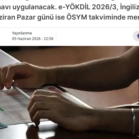
navı uygulanacak. e-YÖKDİL 2026/3, İngiliz
aziran Pazar günü ise ÖSYM takviminde merk
Yayınlanma
05 Haziran 2026 - 22:58