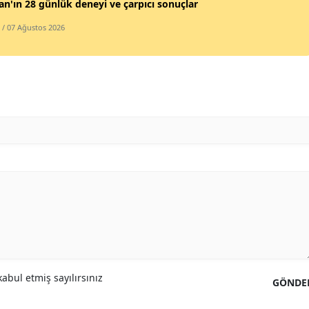
gan'ın 28 günlük deneyi ve çarpıcı sonuçlar
/ 07 Ağustos 2026
abul etmiş sayılırsınız
GÖNDE