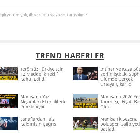
 ilgili yorum yok, ilk yorumu siz yazın, tartışalım *
TREND HABERLER
Terörsüz Türkiye Için
İntihar Ve Kaza Sü
12 Maddelik Teklif
Verilmişti: İki Şüph
Kabul Edildi
Ölümde Gerçek
Ortaya Çıkarıldı
Manisa’da Yaz
Manisa’da 2026 Yer
Akşamları Etkinliklerle
Tarım Işçi Fiyatı Bel
Renkleniyor
Oldu
Esnaflardan Faiz
Manisa Fk Sezona
Kaldırılsın Çağrısı
Boluspor Galibiyeti
Başladı