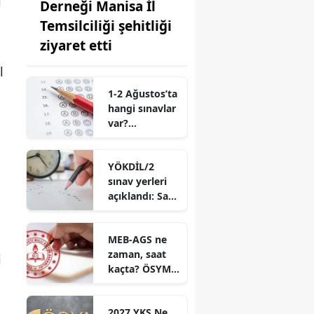
i
Derneği Manisa İl
Temsilciliği şehitliği
ziyaret etti
l
1-2 Ağustos’ta
hangi sınavlar
var?
Cumartesi ve
pazar
YÖKDİL/2
programı
sınav yerleri
açıklandı
açıklandı: Saat
10.00’a dikkat
MEB-AGS ne
zaman, saat
i
kaçta? ÖSYM
sınav günü
detaylarını
2027 YKS Ne
duyurdu