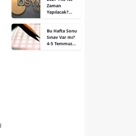
Zaman
Yapılacak?
ÖSYM Takvimi
İçin Beklenen
Bu Hafta Sonu
Tarih Belli
Sınav Var mı?
Oldu
4-5 Temmuz
Hafta Sonu
Sınav Takvimi
Açıklandı
l