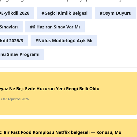
#E-yökdil 2026
#Geçici Kimlik Belgesi
#Ösym Duyuru
ınavları
#6 Haziran Sınav Var Mı
kdil 2026/3
#Nüfus Müdürlüğü Açık Mı
onu Sınav Programı
yaz Ne Bej: Evde Huzurun Yeni Rengi Belli Oldu
/ 07 Ağustos 2026
: Bir Fast Food Komplosu Netflix belgeseli — Konusu, Mo