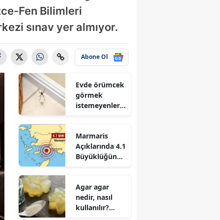
ce-Fen Bilimleri
ezi sınav yer almıyor.
Abone Ol
Evde örümcek
görmek
istemeyenler
dikkat! İşte
örümceklerin
Marmaris
eve girişini
Açıklarında 4.1
azaltan 3
Büyüklüğünde
yöntem
Deprem! Prof.
Dr. Osman
Agar agar
Bektaş Asıl
nedir, nasıl
Riski Açıkladı
kullanılır?
Agar agar