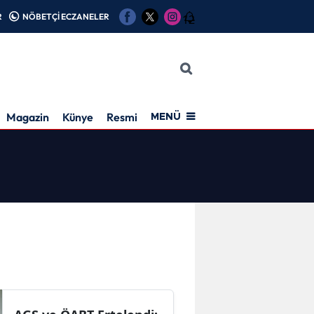
R
NÖBETÇİ ECZANELER
12
Magazin
Künye
Resmi İlan
MENÜ