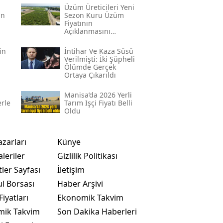
Üzüm Üreticileri Yeni
un
Sezon Kuru Üzüm
Fiyatının
Açıklanmasını
Bekliyor
in
İntihar Ve Kaza Süsü
Verilmişti: İki Şüpheli
Ölümde Gerçek
Ortaya Çıkarıldı
Manisa’da 2026 Yerli
erle
Tarım Işçi Fiyatı Belli
Oldu
azarları
Künye
leriler
Gizlilik Politikası
ler Sayfası
İletişim
ul Borsası
Haber Arşivi
Fiyatları
Ekonomik Takvim
mik Takvim
Son Dakika Haberleri