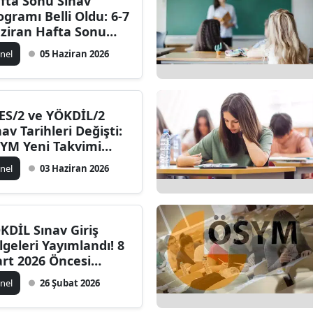
fta Sonu Sınav
ogramı Belli Oldu: 6-7
ziran Hafta Sonu
ngi Sınav Var? ÖSYM
nel
05 Haziran 2026
kvimi Açıklandı
ES/2 ve YÖKDİL/2
nav Tarihleri Değişti:
YM Yeni Takvimi
ıkladı
nel
03 Haziran 2026
KDİL Sınav Giriş
lgeleri Yayımlandı! 8
rt 2026 Öncesi
YM AİS Ekranı Açıldı
nel
26 Şubat 2026