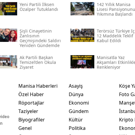
Yeni̇ Partili İlksen
142 Yıllık Manisa
Özalper Tutuklandı
Lisesi Pansiyonun
Yıkımına Başlandı
Şişli Cinayetinin
Terörsüz Türkiye Iç
Zanlısının
12 Maddelik Teklif
Geçmişindeki Saldırı
Kabul Edildi
Yeniden Gündemde
Ak Partili Başkan
Manisa’da Yaz
Temizel’den Okula
Akşamları Etkinlikl
Ziyaret
Renkleniyor
Manisa Haberleri
Asayiş
Köşe Y
Özel Haber
Dünya
Foto Ga
Röportajlar
Ekonomi
Manşet
Taziyeler
Gündem
İstanb
video
Biyografiler
Kültür
Kripto 
in
Genel
Politika
Ekono