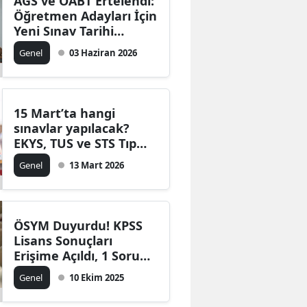
AGS ve ÖABT Ertelendi:
Öğretmen Adayları İçin
Yeni Sınav Tarihi
Açıklandı
Genel
03 Haziran 2026
15 Mart’ta hangi
sınavlar yapılacak?
EKYS, TUS ve STS Tıp
saatleri ve sonuç
Genel
13 Mart 2026
takvimi
ÖSYM Duyurdu! KPSS
Lisans Sonuçları
Erişime Açıldı, 1 Soru
İptal Edildi!
Genel
10 Ekim 2025