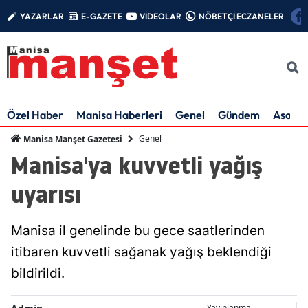
YAZARLAR
E-GAZETE
VİDEOLAR
NÖBETÇİ ECZANELER
Özel Haber
Manisa Haberleri
Genel
Gündem
Asayiş
Genel
Manisa Manşet Gazetesi
Manisa'ya kuvvetli yağış
uyarısı
Manisa il genelinde bu gece saatlerinden
itibaren kuvvetli sağanak yağış beklendiği
bildirildi.
Yayınlanma