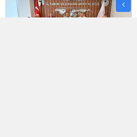
Yorumlar
İsim*
Yorum Yazın (500 Karakter)