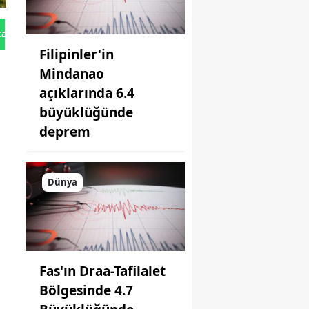
tan Gönder
Filipinler'in
Mindanao
açıklarında 6.4
büyüklüğünde
deprem
Dünya
Fas'ın Draa-Tafilalet
Bölgesinde 4.7