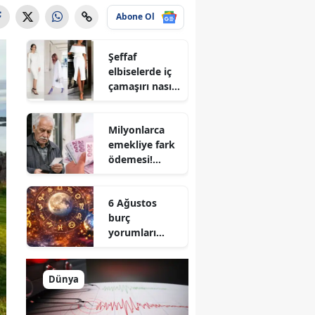
Abone Ol
Şeffaf
elbiselerde iç
çamaşırı nasıl
seçilir? En
güvenli renk
Milyonlarca
belli oldu
emekliye fark
ödemesi!
Hesaplara
yatacağı gün
6 Ağustos
açıklandı
burç
yorumları
açıklandı! Aşk,
para ve
kariyerde yeni
Dünya
dönem