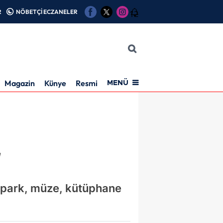
R
NÖBETÇİ ECZANELER
12
Magazin
Künye
Resmi İlan
MENÜ
r
l, park, müze, kütüphane