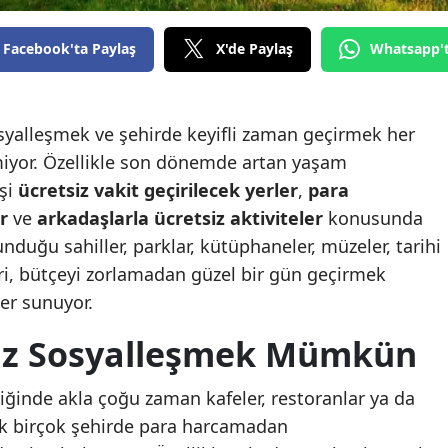
Facebook'ta Paylaş
X'de Paylaş
Whatsapp'
osyalleşmek ve şehirde keyifli zaman geçirmek her
iyor. Özellikle son dönemde artan yaşam
işi
ücretsiz vakit geçirilecek yerler
,
para
r
ve
arkadaşlarla ücretsiz aktiviteler
konusunda
unduğu sahiller, parklar, kütüphaneler, müzeler, tarihi
eri, bütçeyi zorlamadan güzel bir gün geçirmek
ler sunuyor.
siz Sosyalleşmek Mümkün
iğinde akla çoğu zaman kafeler, restoranlar ya da
ncak birçok şehirde para harcamadan