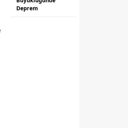
Büyüklüğünde
Deprem
e