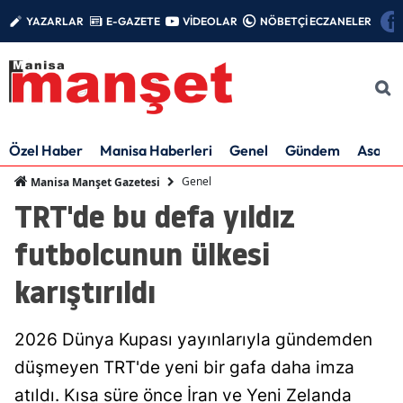
YAZARLAR
E-GAZETE
VİDEOLAR
NÖBETÇİ ECZANELER
Özel Haber
Manisa Haberleri
Genel
Gündem
Asayiş
Genel
Manisa Manşet Gazetesi
TRT'de bu defa yıldız
futbolcunun ülkesi
karıştırıldı
2026 Dünya Kupası yayınlarıyla gündemden
düşmeyen TRT'de yeni bir gafa daha imza
atıldı. Kısa süre önce İran ve Yeni Zelanda