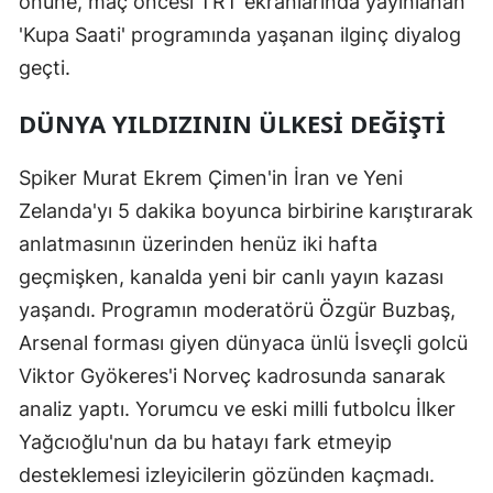
önüne, maç öncesi TRT ekranlarında yayınlanan
'Kupa Saati' programında yaşanan ilginç diyalog
geçti.
DÜNYA YILDIZININ ÜLKESİ DEĞİŞTİ
Spiker Murat Ekrem Çimen'in İran ve Yeni
Zelanda'yı 5 dakika boyunca birbirine karıştırarak
anlatmasının üzerinden henüz iki hafta
geçmişken, kanalda yeni bir canlı yayın kazası
yaşandı. Programın moderatörü Özgür Buzbaş,
Arsenal forması giyen dünyaca ünlü İsveçli golcü
Viktor Gyökeres'i Norveç kadrosunda sanarak
analiz yaptı. Yorumcu ve eski milli futbolcu İlker
Yağcıoğlu'nun da bu hatayı fark etmeyip
desteklemesi izleyicilerin gözünden kaçmadı.