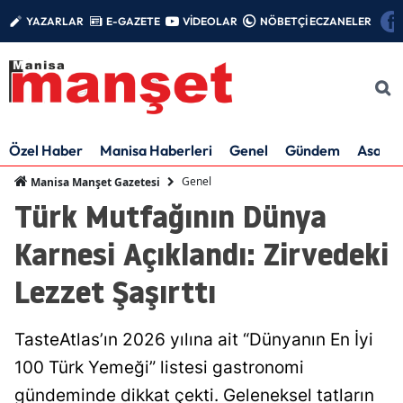
YAZARLAR
E-GAZETE
VİDEOLAR
NÖBETÇİ ECZANELER
Özel Haber
Manisa Haberleri
Genel
Gündem
Asayiş
Genel
Manisa Manşet Gazetesi
Türk Mutfağının Dünya
Karnesi Açıklandı: Zirvedeki
Lezzet Şaşırttı
TasteAtlas’ın 2026 yılına ait “Dünyanın En İyi
100 Türk Yemeği” listesi gastronomi
gündeminde dikkat çekti. Geleneksel tatların