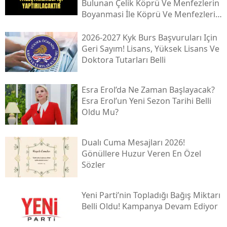
Bulunan Çeli̇k Köprü Ve Menfezleri̇n
Boyanmasi İle Köprü Ve Menfezleri̇n
İyi̇leşti̇ri̇lmesi̇ İşi̇
2026-2027 Kyk Burs Başvuruları Için
Geri Sayım! Lisans, Yüksek Lisans Ve
Doktora Tutarları Belli
Esra Erol’da Ne Zaman Başlayacak?
Esra Erol’un Yeni Sezon Tarihi Belli
Oldu Mu?
Dualı Cuma Mesajları 2026!
Gönüllere Huzur Veren En Özel
Sözler
Yeni̇ Parti’nin Topladığı Bağış Miktarı
Belli Oldu! Kampanya Devam Ediyor