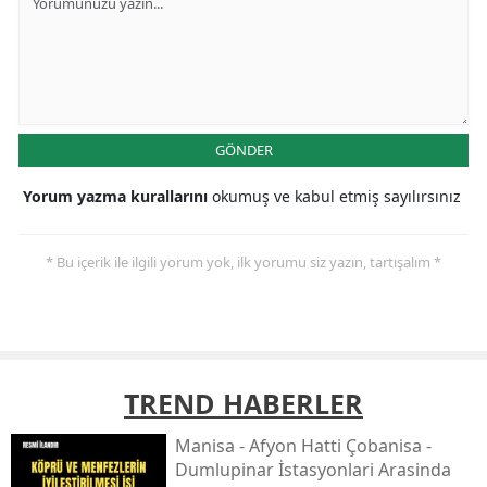
GÖNDER
Yorum yazma kurallarını
okumuş ve kabul etmiş sayılırsınız
* Bu içerik ile ilgili yorum yok, ilk yorumu siz yazın, tartışalım *
TREND HABERLER
Mani̇sa - Afyon Hatti Çobani̇sa -
Dumlupinar İstasyonlari Arasinda