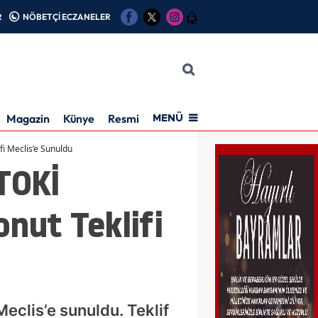
R
NÖBETÇİ ECZANELER
12
Magazin
Künye
Resmi İlan
MENÜ
fi Meclis’e Sunuldu
 TOKİ
nut Teklifi
Meclis’e sunuldu. Teklif