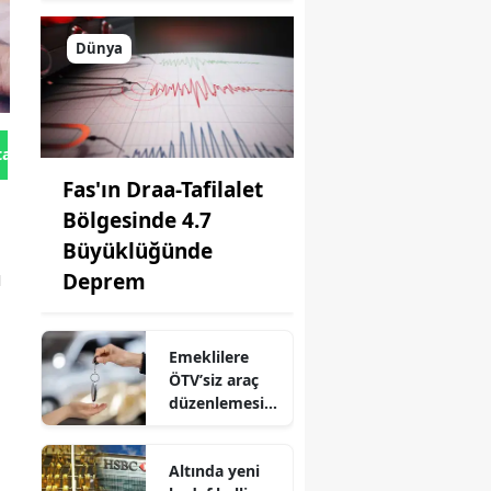
Dünya
tan Gönder
Fas'ın Draa-Tafilalet
Bölgesinde 4.7
Büyüklüğünde
ı
Deprem
Emeklilere
ÖTV’siz araç
düzenlemesi
çıktı mı? İşte
son durum ve
Altında yeni
konuşulan