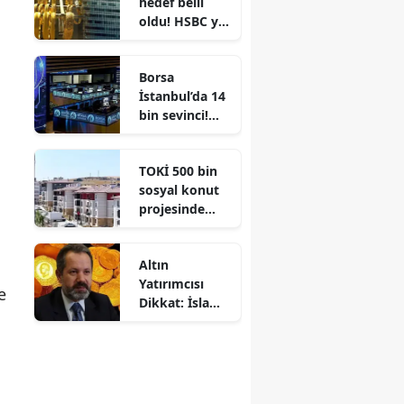
hedef belli
şartlar
oldu! HSBC yıl
sonu
tahminini
Borsa
açıkladı
İstanbul’da 14
bin sevinci!
Günün en çok
dikkat çeken
TOKİ 500 bin
hisseleri belli
sosyal konut
oldu
projesinde
yeni aşama
başladı:
Altın
Peşinat ve
Yatırımcısı
sözleşme
e
Dikkat: İslam
süreci
Memiş'den
gündemde
2026 İçin
Ezber Bozan
Uyarı