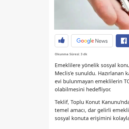
Okunma Süresi: 3 dk
Emeklilere yönelik sosyal konu
Meclis’e sunuldu. Hazırlanan ka
evi bulunmayan emeklilerin TOK
olabilmesini hedefliyor.
Teklif, Toplu Konut Kanunu’nd
temel amacı, dar gelirli emekli
sosyal konuta erişimini kolayl