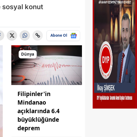
e sosyal konut
Abone Ol
Dünya
Filipinler'in
Mindanao
açıklarında 6.4
büyüklüğünde
deprem