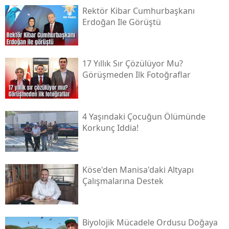
Rektör Kibar Cumhurbaşkanı
Erdoğan Ile Görüştü
17 Yıllık Sır Çözülüyor Mu?
Görüşmeden Ilk Fotoğraflar
4 Yaşındaki Çocuğun Ölümünde
Korkunç Iddia!
Köse'den Manisa'daki Altyapı
Çalışmalarına Destek
Biyolojik Mücadele Ordusu Doğaya