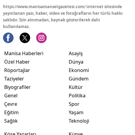
https://www.manisamansetgazetesi.com/ internet sitesinde
yayınlanan yazı, haber, video ve fotoğrafların her türlü hakkı
saklıdır. İzin alınmadan, kaynak gösterilerek dahi
kullanılamaz.
Manisa Haberleri
Asayiş
Özel Haber
Dünya
Röportajlar
Ekonomi
Taziyeler
Gündem
Biyografiler
Kültür
Genel
Politika
Çevre
Spor
Eğitim
Yaşam
Sağlık
Teknoloji
Köşe Yazarları
Künye