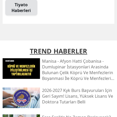
Tiyato
Haberleri
TREND HABERLER
Mani̇sa - Afyon Hatti Çobani̇sa -
Dumlupinar İstasyonlari Arasinda
Bulunan Çeli̇k Köprü Ve Menfezleri̇n
Boyanmasi İle Köprü Ve Menfezleri̇n
İyi̇leşti̇ri̇lmesi̇ İşi̇
2026-2027 Kyk Burs Başvuruları Için
Geri Sayım! Lisans, Yüksek Lisans Ve
Doktora Tutarları Belli