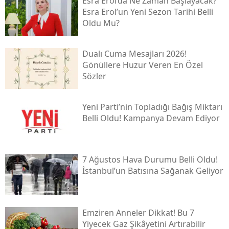
Esra Erol’da Ne Zaman Başlayacak?
Esra Erol’un Yeni Sezon Tarihi Belli
Oldu Mu?
Dualı Cuma Mesajları 2026!
Gönüllere Huzur Veren En Özel
Sözler
Yeni̇ Parti’nin Topladığı Bağış Miktarı
Belli Oldu! Kampanya Devam Ediyor
7 Ağustos Hava Durumu Belli Oldu!
İstanbul’un Batısına Sağanak Geliyor
Emziren Anneler Dikkat! Bu 7
Yiyecek Gaz Şikâyetini Artırabilir