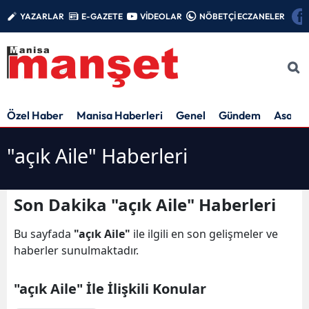
YAZARLAR
E-GAZETE
VİDEOLAR
NÖBETÇİ ECZANELER
Özel Haber
Manisa Haberleri
Genel
Gündem
Asayiş
"açık Aile" Haberleri
Son Dakika "açık Aile" Haberleri
Bu sayfada
"açık Aile"
ile ilgili en son gelişmeler ve
haberler sunulmaktadır.
"açık Aile" İle İlişkili Konular