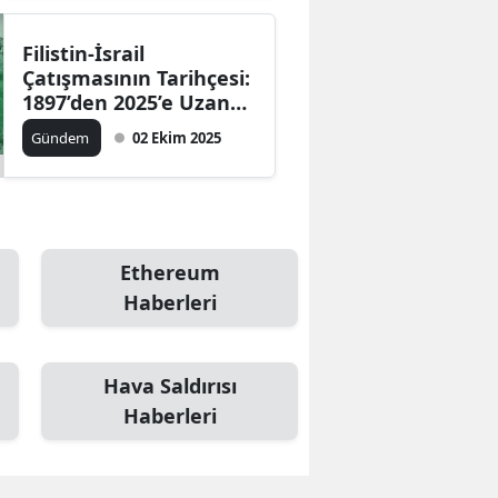
Filistin-İsrail
Çatışmasının Tarihçesi:
1897’den 2025’e Uzanan
Kanlı Süreç
Gündem
02 Ekim 2025
Ethereum
Haberleri
Hava Saldırısı
Haberleri