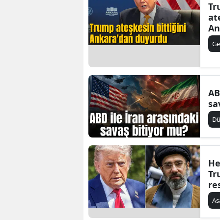
Tr
at
An
Ge
AB
sa
D
He
Tr
re
As