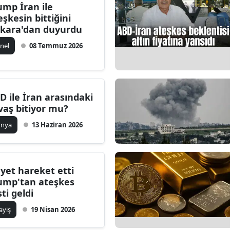
ump İran ile
eşkesin bittiğini
kara'dan duyurdu
nel
08 Temmuz 2026
D ile İran arasındaki
vaş bitiyor mu?
ünya
13 Haziran 2026
yet hareket etti
ump'tan ateşkes
sti geldi
ayiş
19 Nisan 2026