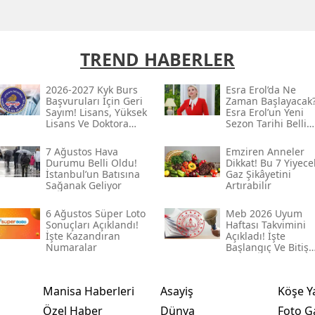
TREND HABERLER
2026-2027 Kyk Burs
Esra Erol’da Ne
Başvuruları Için Geri
Zaman Başlayacak
Sayım! Lisans, Yüksek
Esra Erol’un Yeni
Lisans Ve Doktora
Sezon Tarihi Belli
Tutarları Belli
Oldu Mu?
7 Ağustos Hava
Emziren Anneler
Durumu Belli Oldu!
Dikkat! Bu 7 Yiyece
İstanbul’un Batısına
Gaz Şikâyetini
Sağanak Geliyor
Artırabilir
6 Ağustos Süper Loto
Meb 2026 Uyum
Sonuçları Açıklandı!
Haftası Takvimini
İşte Kazandıran
Açıkladı! İşte
Numaralar
Başlangıç Ve Bitiş
Tarihi
Manisa Haberleri
Asayiş
Köşe Y
Özel Haber
Dünya
Foto Ga