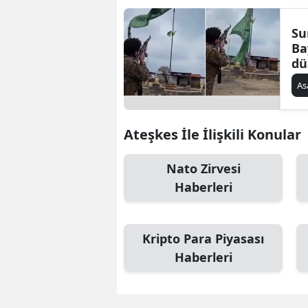
Su
Ba
dü
As
Ateşkes İle İlişkili Konular
Nato Zirvesi
Haberleri
Kripto Para Piyasası
Haberleri