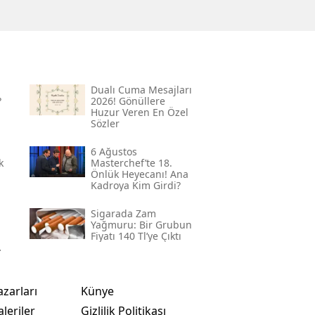
Dualı Cuma Mesajları
?
2026! Gönüllere
Huzur Veren En Özel
Sözler
6 Ağustos
k
Masterchef’te 18.
Önlük Heyecanı! Ana
Kadroya Kim Girdi?
Sigarada Zam
Yağmuru: Bir Grubun
Fiyatı 140 Tl’ye Çıktı
azarları
Künye
leriler
Gizlilik Politikası