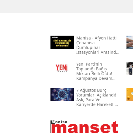
Mani̇sa - Afyon Hatti
Çobani̇sa -
Dumlupinar
İstasyonlari Arasinda
Bulunan Çeli̇k Köprü
Ve Menfezleri̇n
Yeni̇ Parti’nin
Boyanmasi İle Köprü
Topladığı Bağış
Ve Menfezleri̇n
Miktarı Belli Oldu!
İyi̇leşti̇ri̇lmesi̇ İşi̇
Kampanya Devam
Ediyor
7 Ağustos Burç
Yorumları Açıklandı!
Aşk, Para Ve
Kariyerde Hareketli
Gün