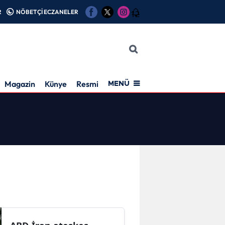
R
NÖBETÇİ ECZANELER
12
Magazin
Künye
Resmi İlan
MENÜ