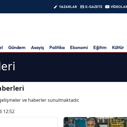
YAZARLAR
E-GAZETE
VİDEOLA
el
Gündem
Asayiş
Politika
Ekonomi
Eğitim
Kültür
eri
berleri
n gelişmeler ve haberler sunulmaktadır.
6 12:52