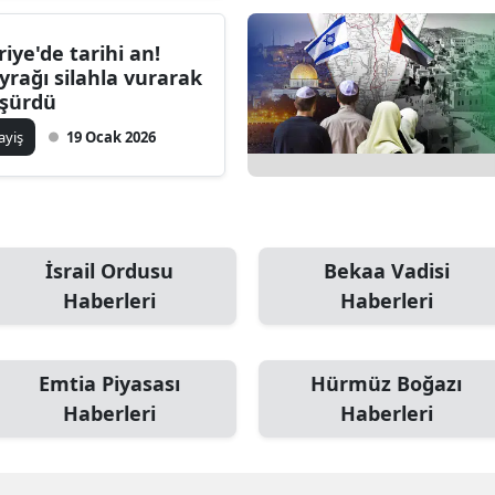
riye'de tarihi an!
yrağı silahla vurarak
şürdü
ayiş
19 Ocak 2026
İsrail Ordusu
Bekaa Vadisi
Haberleri
Haberleri
Emtia Piyasası
Hürmüz Boğazı
Haberleri
Haberleri