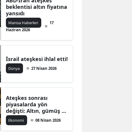
ABD-İran ateşkes
beklentisi altın fiyatına
yansıdı
Manisa Haberleri
17
Haziran 2026
İsrail ateşkesi ihlal etti!
Dünya
27 Nisan 2026
Ateşkes sonrası
piyasalarda yön
değişti: Altın, gümüş ve
Bitcoin’de dikkat çeken
Ekonomi
08 Nisan 2026
yükseliş