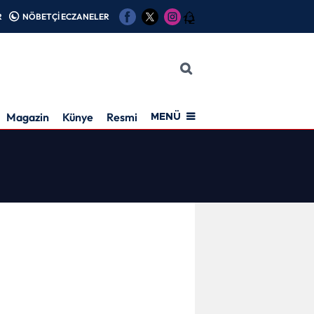
R
NÖBETÇİ ECZANELER
12
Magazin
Künye
Resmi İlan
MENÜ