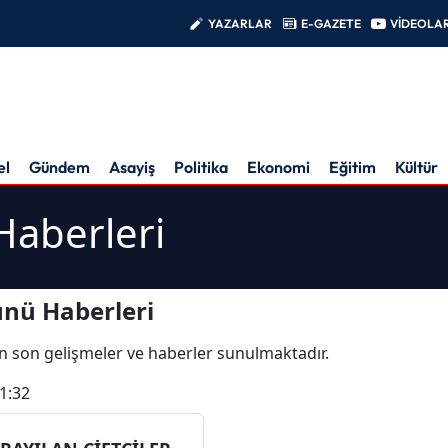
YAZARLAR
E-GAZETE
VİDEOLA
el
Gündem
Asayiş
Politika
Ekonomi
Eğitim
Kültür
Haberleri
ünü Haberleri
i en son gelişmeler ve haberler sunulmaktadır.
1:32