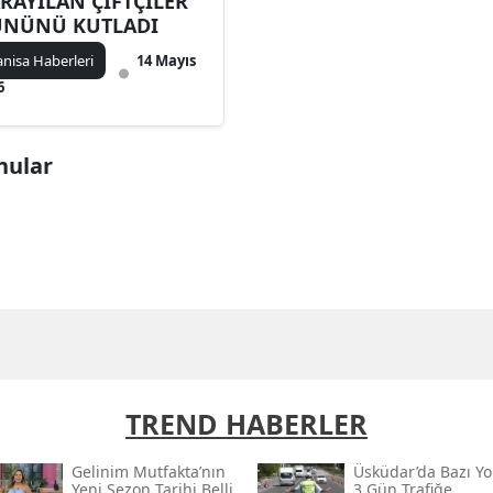
RAYILAN ÇİFTÇİLER
ÜNÜNÜ KUTLADI
nisa Haberleri
14 Mayıs
6
onular
TREND HABERLER
Gelinim Mutfakta’nın
Üsküdar’da Bazı Yo
Yeni Sezon Tarihi Belli
3 Gün Trafiğe