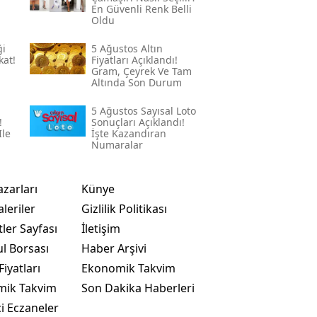
En Güvenli Renk Belli
Oldu
ği
5 Ağustos Altın
kat!
Fiyatları Açıklandı!
Gram, Çeyrek Ve Tam
Altında Son Durum
5 Ağustos Sayısal Loto
!
Sonuçları Açıklandı!
Ile
İşte Kazandıran
Numaralar
azarları
Künye
leriler
Gizlilik Politikası
ler Sayfası
İletişim
ul Borsası
Haber Arşivi
Fiyatları
Ekonomik Takvim
mik Takvim
Son Dakika Haberleri
i Eczaneler