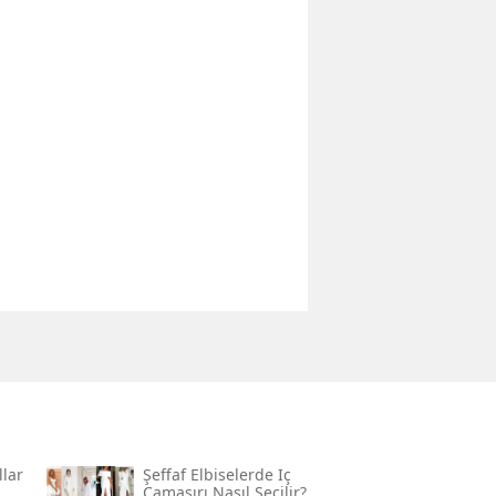
llar
Şeffaf Elbiselerde Iç
Çamaşırı Nasıl Seçilir?