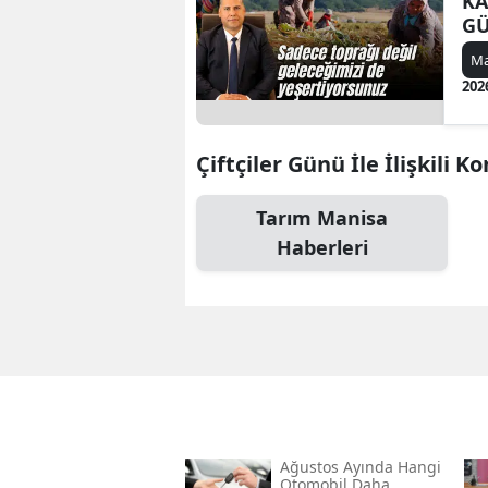
KA
G
Ma
202
Çiftçiler Günü İle İlişkili K
Tarım Manisa
Haberleri
Ağustos Ayında Hangi
Otomobil Daha