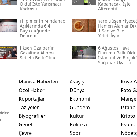
Oldu! İşte Yarışmacı
Kapanacak! İşte
Kadrosu
Alternatif
Güzergâhlar
Filipinler'in Mindanao
Yere Düşen Yiyece
Açıklarında 6.4
Hemen Alanlar Dik
Büyüklüğünde
1 Saniye Bile
Deprem
Yetebiliyor
İlksen Özalper'in
6 Ağustos Hava
Gözaltına Alınma
Durumu Belli Oldu
Sebebi Belli Oldu
İstanbul Ve Birçok 
Sağanak Uyarısı
Manisa Haberleri
Asayiş
Köşe Y
Özel Haber
Dünya
Foto Ga
Röportajlar
Ekonomi
Manşet
Taziyeler
Gündem
İstanb
video
Biyografiler
Kültür
Kripto 
in
Genel
Politika
Ekono
Çevre
Spor
Nöbetç