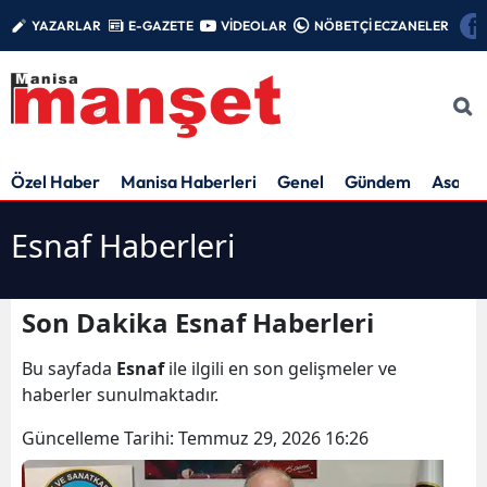
YAZARLAR
E-GAZETE
VİDEOLAR
NÖBETÇİ ECZANELER
Özel Haber
Manisa Haberleri
Genel
Gündem
Asayiş
Esnaf Haberleri
Son Dakika Esnaf Haberleri
Bu sayfada
Esnaf
ile ilgili en son gelişmeler ve
haberler sunulmaktadır.
Güncelleme Tarihi:
Temmuz 29, 2026 16:26