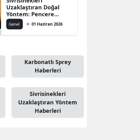
Sivrisinekleri
Uzaklaştıran Doğal
Yöntem: Pencere
Önüne Bu Bitkileri
Genel
01 Haziran 2026
Koymak Yetiyor
Karbonatlı Sprey
Haberleri
Sivrisinekleri
Uzaklaştıran Yöntem
Haberleri