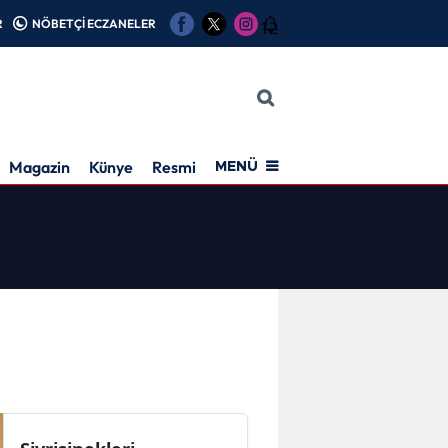
R
NÖBETÇİ ECZANELER
12
Magazin
Künye
Resmi İlan
MENÜ