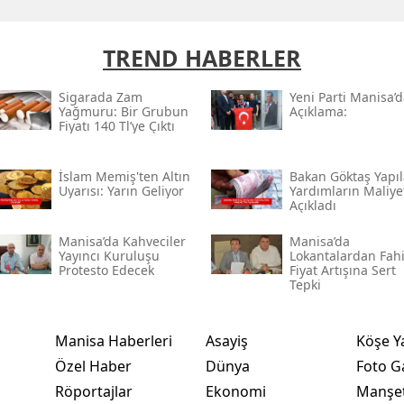
TREND HABERLER
Sigarada Zam
Yeni̇ Parti Manisa’
Yağmuru: Bir Grubun
Açıklama:
Fiyatı 140 Tl’ye Çıktı
İslam Memiş'ten Altın
Bakan Göktaş Yapı
Uyarısı: Yarın Geliyor
Yardımların Maliye
Açıkladı
Manisa’da Kahveciler
Manisa’da
Yayıncı Kuruluşu
Lokantalardan Fah
Protesto Edecek
Fiyat Artışına Sert
Tepki
Manisa Haberleri
Asayiş
Köşe Y
Özel Haber
Dünya
Foto Ga
Röportajlar
Ekonomi
Manşet