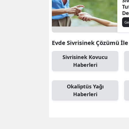
Si
Tu
De
Ya
Ge
Evde Sivrisinek Çözümü İle 
Sivrisinek Kovucu
Haberleri
Okaliptüs Yağı
Haberleri