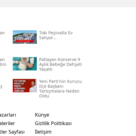
dan
Toki̇ Peşinatla Ev
Satıyor...
lan
Patlayan Konserve 9
tini
Aylık Bebeğe Dehşeti
Yaşattı
Yeni Parti'nin Kurucu
iş
Ilçe Başkanı
Tartışmalara Neden
Oldu
azarları
Künye
leriler
Gizlilik Politikası
ler Sayfası
İletişim