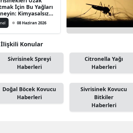
vrisinekleri Uzak
tmak İçin Bu Yağları
neyin: Kimyasalsız
z Formülü
nel
08 Haziran 2026
İlişkili Konular
Sivrisinek Spreyi
Citronella Yağı
Haberleri
Haberleri
Doğal Böcek Kovucu
Sivrisinek Kovucu
Haberleri
Bitkiler
Haberleri