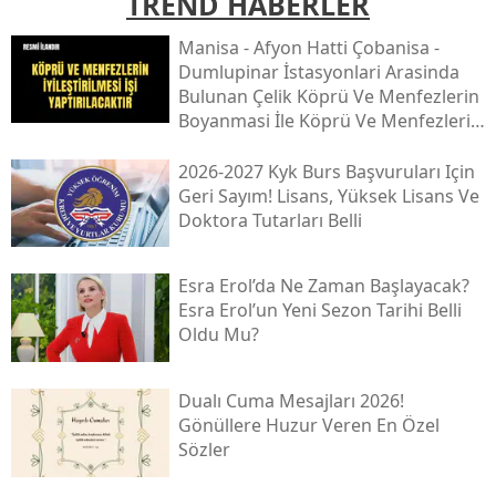
TREND HABERLER
Mani̇sa - Afyon Hatti Çobani̇sa -
Dumlupinar İstasyonlari Arasinda
Bulunan Çeli̇k Köprü Ve Menfezleri̇n
Boyanmasi İle Köprü Ve Menfezleri̇n
İyi̇leşti̇ri̇lmesi̇ İşi̇
2026-2027 Kyk Burs Başvuruları Için
Geri Sayım! Lisans, Yüksek Lisans Ve
Doktora Tutarları Belli
Esra Erol’da Ne Zaman Başlayacak?
Esra Erol’un Yeni Sezon Tarihi Belli
Oldu Mu?
Dualı Cuma Mesajları 2026!
Gönüllere Huzur Veren En Özel
Sözler