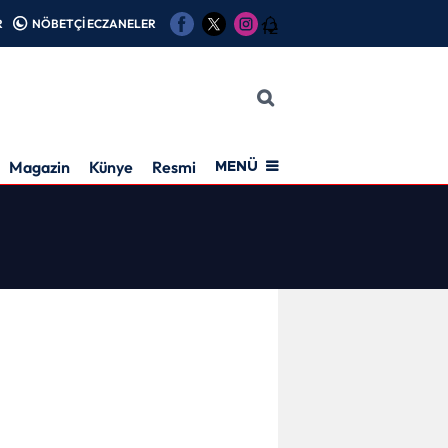
R
NÖBETÇİ ECZANELER
12
Magazin
Künye
Resmi İlan
MENÜ