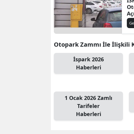
İS
Ot
Aç
Ot
Ge
Otopark Zammı İle İlişkili 
İspark 2026
Haberleri
1 Ocak 2026 Zamlı
Tarifeler
Haberleri