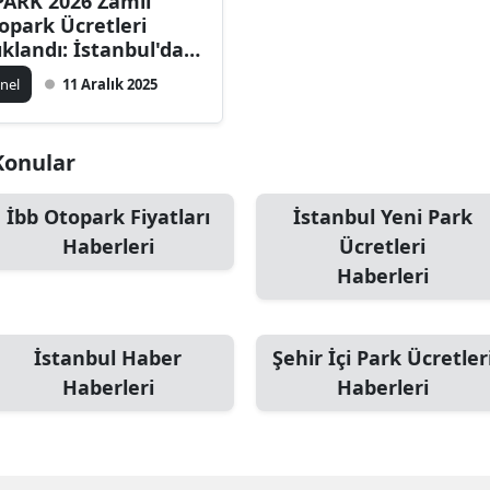
PARK 2026 Zamlı
opark Ücretleri
ıklandı: İstanbul'da
oparka Büyük Artış!
nel
11 Aralık 2025
Konular
İbb Otopark Fiyatları
İstanbul Yeni Park
Haberleri
Ücretleri
Haberleri
İstanbul Haber
Şehir İçi Park Ücretler
Haberleri
Haberleri