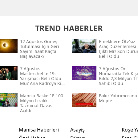
TREND HABERLER
12 Ağustos Güneş
Emeklilere Ötv’siz
Tutulması Için Geri
Araç Düzenlemesi
Sayım! Saat Kaçta
Çıktı Mı? Son Dur
Başlayacak?
Belli Oldu
7 Ağustos
7 Ağustos On
Masterchef’te 19.
Numara’da Tek Kişi
Yarışmacı Belli Oldu
Bildi: 2,3 Milyon Tl
Mu? Ana Kadroya Kim
Sahibi Oldu
Girecek?
Manisa Basket' E 100
Bakır Yatırımcısına
Milyon Liralık
Müjde...
Tazminat Davası
Açıldı
Manisa Haberleri
Asayiş
Köşe Y