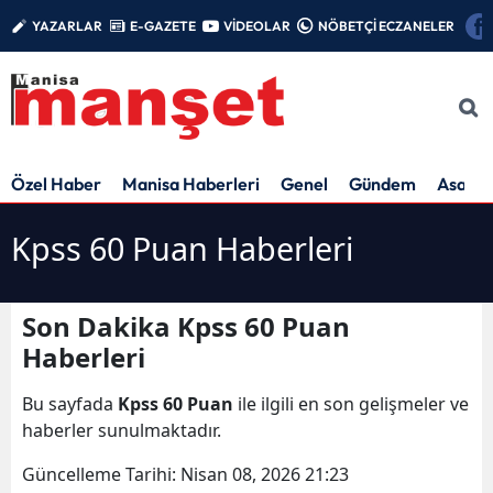
YAZARLAR
E-GAZETE
VİDEOLAR
NÖBETÇİ ECZANELER
Özel Haber
Manisa Haberleri
Genel
Gündem
Asayiş
Kpss 60 Puan Haberleri
Son Dakika Kpss 60 Puan
Haberleri
Bu sayfada
Kpss 60 Puan
ile ilgili en son gelişmeler ve
haberler sunulmaktadır.
Güncelleme Tarihi:
Nisan 08, 2026 21:23