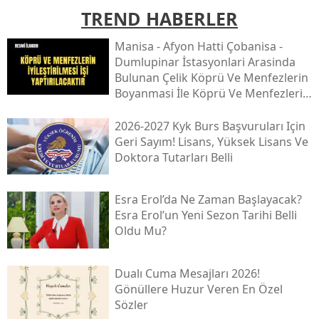
TREND HABERLER
Mani̇sa - Afyon Hatti Çobani̇sa -
Dumlupinar İstasyonlari Arasinda
Bulunan Çeli̇k Köprü Ve Menfezleri̇n
Boyanmasi İle Köprü Ve Menfezleri̇n
İyi̇leşti̇ri̇lmesi̇ İşi̇
2026-2027 Kyk Burs Başvuruları Için
Geri Sayım! Lisans, Yüksek Lisans Ve
Doktora Tutarları Belli
Esra Erol’da Ne Zaman Başlayacak?
Esra Erol’un Yeni Sezon Tarihi Belli
Oldu Mu?
Dualı Cuma Mesajları 2026!
Gönüllere Huzur Veren En Özel
Sözler