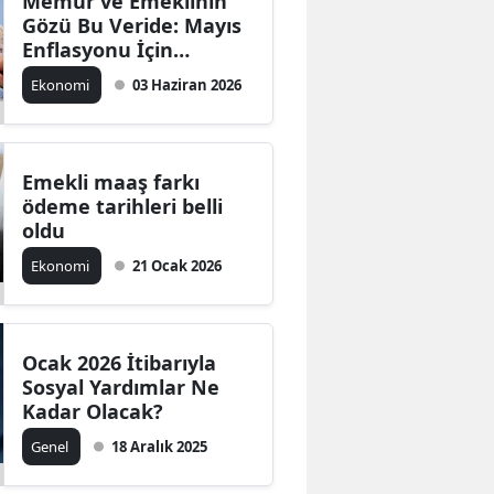
Memur ve Emeklinin
Gözü Bu Veride: Mayıs
Enflasyonu İçin
Beklenen Tarih
Ekonomi
03 Haziran 2026
Açıklandı
Emekli maaş farkı
ödeme tarihleri belli
oldu
Ekonomi
21 Ocak 2026
Ocak 2026 İtibarıyla
Sosyal Yardımlar Ne
Kadar Olacak?
Genel
18 Aralık 2025