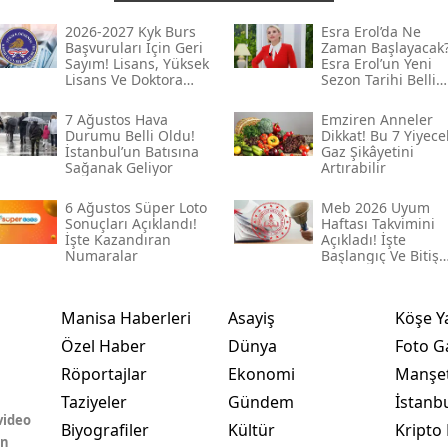
2026-2027 Kyk Burs
Esra Erol’da Ne
Başvuruları Için Geri
Zaman Başlayacak
Sayım! Lisans, Yüksek
Esra Erol’un Yeni
Lisans Ve Doktora
Sezon Tarihi Belli
Tutarları Belli
Oldu Mu?
7 Ağustos Hava
Emziren Anneler
Durumu Belli Oldu!
Dikkat! Bu 7 Yiyece
İstanbul’un Batısına
Gaz Şikâyetini
Sağanak Geliyor
Artırabilir
6 Ağustos Süper Loto
Meb 2026 Uyum
Sonuçları Açıklandı!
Haftası Takvimini
İşte Kazandıran
Açıkladı! İşte
Numaralar
Başlangıç Ve Bitiş
Tarihi
Manisa Haberleri
Asayiş
Köşe Y
Özel Haber
Dünya
Foto Ga
Röportajlar
Ekonomi
Manşet
Taziyeler
Gündem
İstanb
video
Biyografiler
Kültür
Kripto 
in