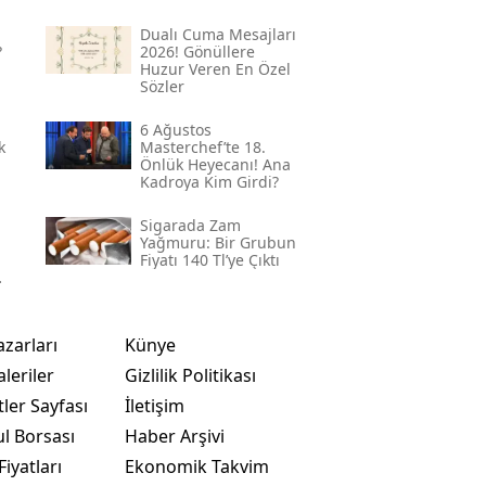
Dualı Cuma Mesajları
?
2026! Gönüllere
Huzur Veren En Özel
Sözler
6 Ağustos
k
Masterchef’te 18.
Önlük Heyecanı! Ana
Kadroya Kim Girdi?
Sigarada Zam
Yağmuru: Bir Grubun
Fiyatı 140 Tl’ye Çıktı
azarları
Künye
leriler
Gizlilik Politikası
ler Sayfası
İletişim
ul Borsası
Haber Arşivi
Fiyatları
Ekonomik Takvim