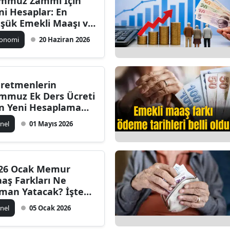
mmuz Zammı İçin
ni Hesaplar: En
şük Emekli Maaşı ve
mur Aylıkları Ne
konomi
20 Haziran 2026
dar Olacak?
retmenlerin
mmuz Ek Ders Ücreti
in Yeni Hesaplama
lli Oldu
nel
01 Mayıs 2026
26 Ocak Memur
aş Farkları Ne
man Yatacak? İşte
eme Takvimi
nel
05 Ocak 2026