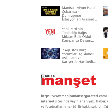
Mani̇sa - Afyon Hatti
Çobani̇sa -
Dumlupinar
İstasyonlari Arasinda
Bulunan Çeli̇k Köprü
Ve Menfezleri̇n
Yeni̇ Parti’nin
Boyanmasi İle Köprü
Topladığı Bağış
Ve Menfezleri̇n
Miktarı Belli Oldu!
İyi̇leşti̇ri̇lmesi̇ İşi̇
Kampanya Devam
Ediyor
7 Ağustos Burç
Yorumları Açıklandı!
Aşk, Para Ve
Kariyerde Hareketli
Gün
https://www.manisamansetgazetesi.com/
internet sitesinde yayınlanan yazı, haber, 
ve fotoğrafların her türlü hakkı saklıdır. İz