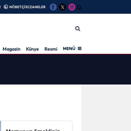
R
NÖBETÇİ ECZANELER
12
Magazin
Künye
Resmi İlan
MENÜ