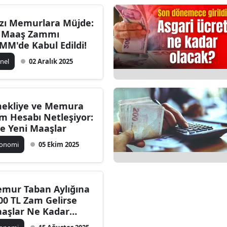
zı Memurlara Müjde:
 Maaş Zammı
MM'de Kabul Edildi!
nel
02 Aralık 2025
ekliye ve Memura
m Hesabı Netleşiyor:
te Yeni Maaşlar
konomi
05 Ekim 2025
mur Taban Aylığına
00 TL Zam Gelirse
aşlar Ne Kadar
tar? İşte Detaylı