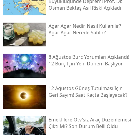
Büyüklüğünde Deprem! Prof. Dr.
Osman Bektaş Asıl Riski Açıkladı
Agar Agar Nedir, Nasıl Kullanılır?
Agar Agar Nerede Satılır?
8 Ağustos Burç Yorumları Açıklandı!
12 Burç Için Yeni Dönem Başlıyor
12 Ağustos Güneş Tutulması Için
Geri Sayım! Saat Kaçta Başlayacak?
Emeklilere Ötv’siz Araç Düzenlemesi
Çıktı Mı? Son Durum Belli Oldu