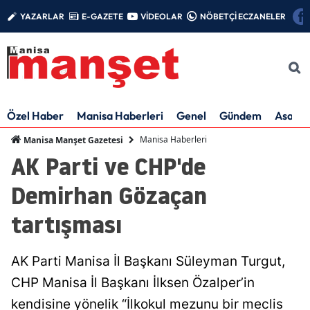
YAZARLAR
E-GAZETE
VİDEOLAR
NÖBETÇİ ECZANELER
Özel Haber
Manisa Haberleri
Genel
Gündem
Asayiş
Manisa Haberleri
Manisa Manşet Gazetesi
AK Parti ve CHP'de
Demirhan Gözaçan
tartışması
AK Parti Manisa İl Başkanı Süleyman Turgut,
CHP Manisa İl Başkanı İlksen Özalper’in
kendisine yönelik “İlkokul mezunu bir meclis