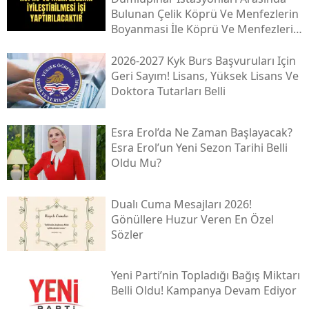
Bulunan Çeli̇k Köprü Ve Menfezleri̇n
Boyanmasi İle Köprü Ve Menfezleri̇n
İyi̇leşti̇ri̇lmesi̇ İşi̇
2026-2027 Kyk Burs Başvuruları Için
Geri Sayım! Lisans, Yüksek Lisans Ve
Doktora Tutarları Belli
Esra Erol’da Ne Zaman Başlayacak?
Esra Erol’un Yeni Sezon Tarihi Belli
Oldu Mu?
Dualı Cuma Mesajları 2026!
Gönüllere Huzur Veren En Özel
Sözler
Yeni̇ Parti’nin Topladığı Bağış Miktarı
Belli Oldu! Kampanya Devam Ediyor