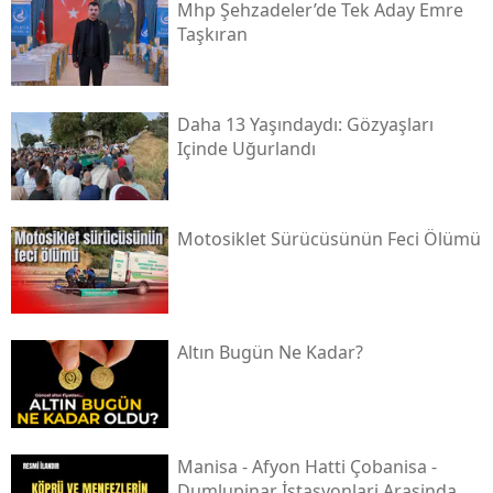
Mhp Şehzadeler’de Tek Aday Emre
Taşkıran
Daha 13 Yaşındaydı: Gözyaşları
Içinde Uğurlandı
Motosiklet Sürücüsünün Feci Ölümü
Altın Bugün Ne Kadar?
Mani̇sa - Afyon Hatti Çobani̇sa -
Dumlupinar İstasyonlari Arasinda