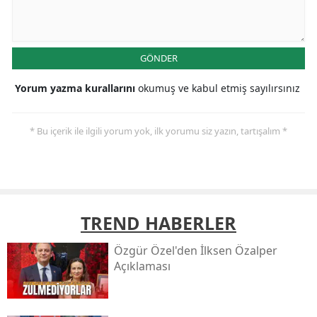
GÖNDER
Yorum yazma kurallarını
okumuş ve kabul etmiş sayılırsınız
* Bu içerik ile ilgili yorum yok, ilk yorumu siz yazın, tartışalım *
TREND HABERLER
Özgür Özel'den İlksen Özalper
Açıklaması