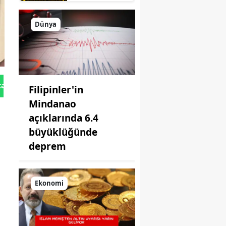
aşıldı: Manisalı
emlakçılar
hayallerine
Dünya
kavuştu
tan Gönder
Filipinler'in
Mindanao
açıklarında 6.4
büyüklüğünde
deprem
Ekonomi
ı