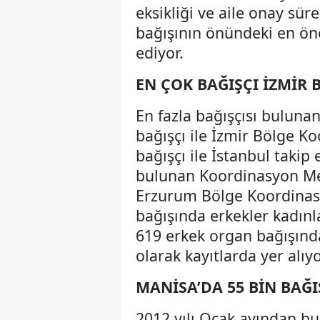
eksikliği ve aile onay sü
bağışının önündeki en öne
ediyor.
EN ÇOK BAĞIŞÇI İZMİR
En fazla bağışçısı buluna
bağışçı ile İzmir Bölge K
bağışçı ile İstanbul takip
bulunan Koordinasyon Merk
Erzurum Bölge Koordinasy
bağışında erkekler kadınla
619 erkek organ bağışında
olarak kayıtlarda yer alıyo
MANİSA’DA 55 BİN BAĞI
2012 yılı Ocak ayından b