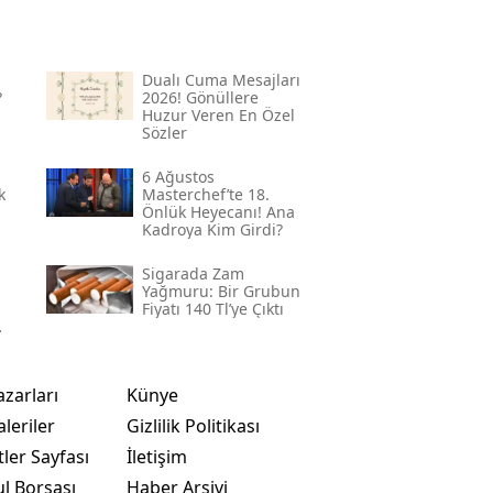
Dualı Cuma Mesajları
?
2026! Gönüllere
Huzur Veren En Özel
Sözler
6 Ağustos
k
Masterchef’te 18.
Önlük Heyecanı! Ana
Kadroya Kim Girdi?
Sigarada Zam
Yağmuru: Bir Grubun
Fiyatı 140 Tl’ye Çıktı
azarları
Künye
leriler
Gizlilik Politikası
ler Sayfası
İletişim
ul Borsası
Haber Arşivi