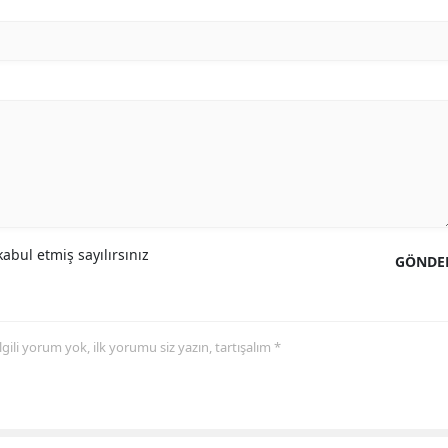
abul etmiş sayılırsınız
GÖNDE
 ilgili yorum yok, ilk yorumu siz yazın, tartışalım *