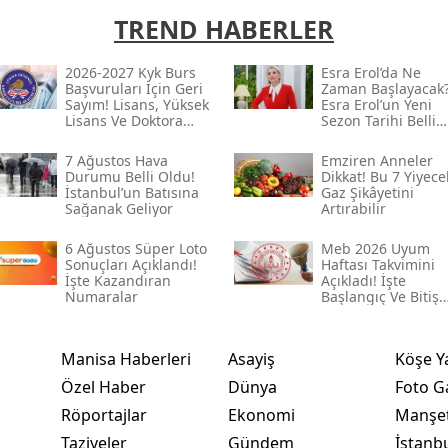
TREND HABERLER
2026-2027 Kyk Burs
Esra Erol’da Ne
Başvuruları Için Geri
Zaman Başlayacak
Sayım! Lisans, Yüksek
Esra Erol’un Yeni
Lisans Ve Doktora
Sezon Tarihi Belli
Tutarları Belli
Oldu Mu?
7 Ağustos Hava
Emziren Anneler
Durumu Belli Oldu!
Dikkat! Bu 7 Yiyece
İstanbul’un Batısına
Gaz Şikâyetini
Sağanak Geliyor
Artırabilir
6 Ağustos Süper Loto
Meb 2026 Uyum
Sonuçları Açıklandı!
Haftası Takvimini
İşte Kazandıran
Açıkladı! İşte
Numaralar
Başlangıç Ve Bitiş
Tarihi
Manisa Haberleri
Asayiş
Köşe Y
Özel Haber
Dünya
Foto Ga
Röportajlar
Ekonomi
Manşet
Taziyeler
Gündem
İstanb