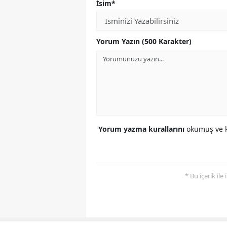
İsim*
Yorum Yazın (500 Karakter)
Yorum yazma kurallarını
okumuş ve k
* Bu içerik ile