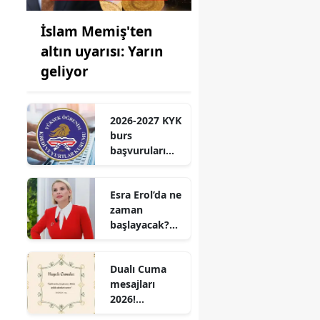
İslam Memiş'ten
altın uyarısı: Yarın
geliyor
2026-2027 KYK
burs
başvuruları
için geri
sayım! Lisans,
Esra Erol’da ne
yüksek lisans
zaman
ve doktora
başlayacak?
tutarları belli
Esra Erol’un
yeni sezon
Dualı Cuma
tarihi belli
mesajları
oldu mu?
2026!
Gönüllere