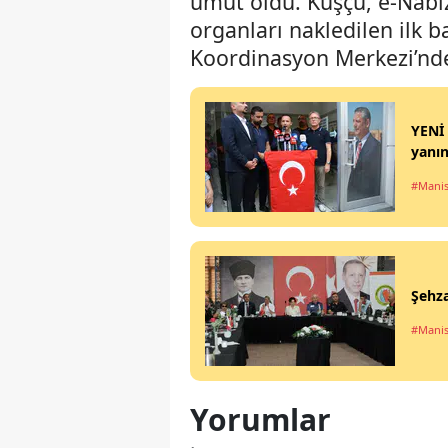
umut oldu. Kuşçu, e-Nabız
organları nakledilen ilk 
Koordinasyon Merkezi’nde 
YENİ 
yanın
#Manis
Şehza
#Manis
Yorumlar