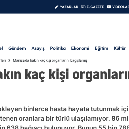
YAZARLAR
E-GAZETE
VİDEOLA
el
Gündem
Asayiş
Politika
Ekonomi
Eğitim
Kültür
leri
Manisa’da bakın kaç kişi organlarını bağışlamış
kın kaç kişi organları
ekleyen binlerce hasta hayata tutunmak iç
tenen oranlara bir türlü ulaşılamıyor. 86 m
n 638 bağışçı bulunuyor. Bunun 55 bin 788’