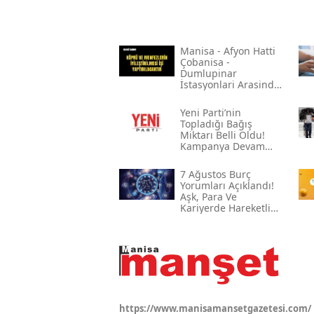
Mani̇sa - Afyon Hatti
Çobani̇sa -
Dumlupinar
İstasyonlari Arasinda
Bulunan Çeli̇k Köprü
Ve Menfezleri̇n
Yeni̇ Parti’nin
Boyanmasi İle Köprü
Topladığı Bağış
Ve Menfezleri̇n
Miktarı Belli Oldu!
İyi̇leşti̇ri̇lmesi̇ İşi̇
Kampanya Devam
Ediyor
7 Ağustos Burç
Yorumları Açıklandı!
Aşk, Para Ve
Kariyerde Hareketli
Gün
https://www.manisamansetgazetesi.com/