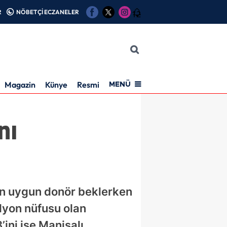
R
NÖBETÇİ ECZANELER
12
Magazin
Künye
Resmi İlan
MENÜ
nı
in uygun donör beklerken
ilyon nüfusu olan
ini ise Manisalı