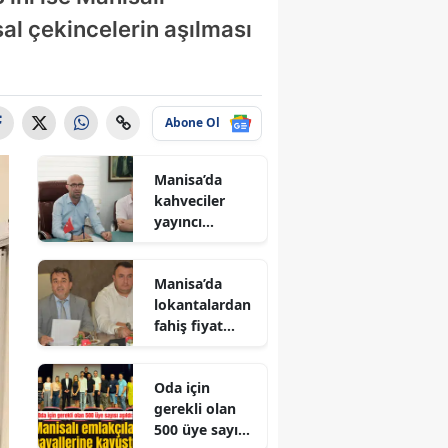
al çekincelerin aşılması
Abone Ol
Manisa’da
kahveciler
yayıncı
kuruluşu
protesto
Manisa’da
edecek
lokantalardan
fahiş fiyat
artışına sert
tepki
Oda için
gerekli olan
500 üye sayısı