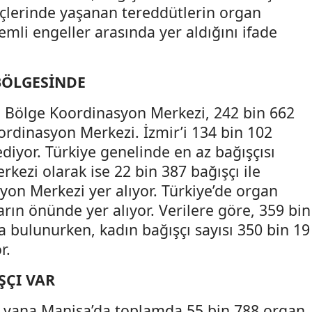
reçlerinde yaşanan tereddütlerin organ
mli engeller arasında yer aldığını ifade
 BÖLGESİNDE
n Bölge Koordinasyon Merkezi, 242 bin 662
oordinasyon Merkezi. İzmir’i 134 bin 102
 ediyor. Türkiye genelinde en az bağışçısı
ezi olarak ise 22 bin 387 bağışçı ile
on Merkezi yer alıyor. Türkiye’de organ
rın önünde yer alıyor. Verilere göre, 359 bin
 bulunurken, kadın bağışçı sayısı 350 bin 19
r.
ŞÇI VAR
u yana Manisa’da toplamda 55 bin 788 organ