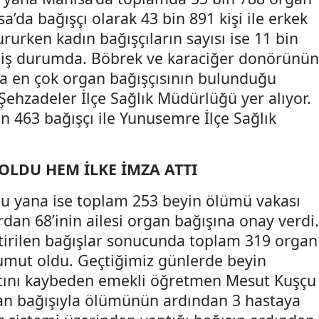
a’da bağışçı olarak 43 bin 891 kişi ile erkek
rurken kadın bağışçıların sayısı ise 11 bin
miş durumda. Böbrek ve karaciğer donörünün
a en çok organ bağışçısının bulunduğu
 Şehzadeler İlçe Sağlık Müdürlüğü yer alıyor.
 463 bağışçı ile Yunusemre İlçe Sağlık
LDU HEM İLKE İMZA ATTI
bu yana ise toplam 253 beyin ölümü vakası
rdan 68’inin ailesi organ bağışına onay verdi.
eştirilen bağışlar sonucunda toplam 319 organ
 umut oldu. Geçtiğimiz günlerde beyin
tını kaybeden emekli öğretmen Mesut Kuşçu
gan bağışıyla ölümünün ardından 3 hastaya