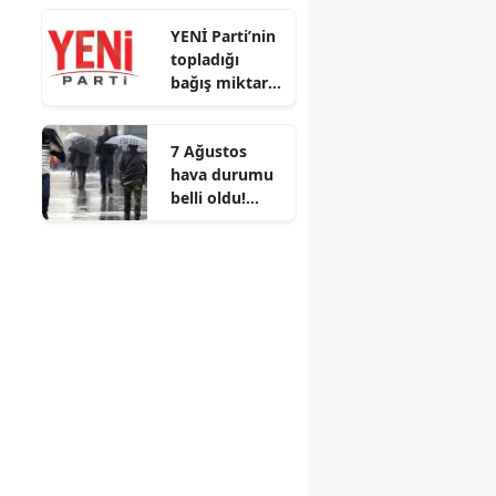
huzur veren
YENİ Parti’nin
en özel sözler
topladığı
bağış miktarı
belli oldu!
Kampanya
7 Ağustos
devam ediyor
hava durumu
belli oldu!
İstanbul’un
batısına
sağanak
geliyor