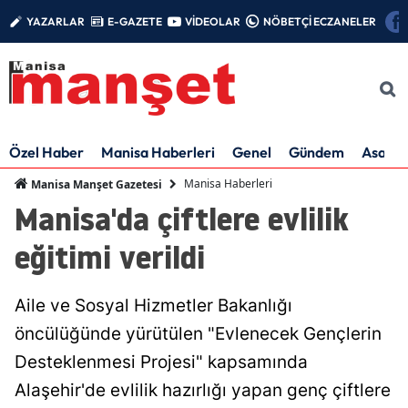
YAZARLAR
E-GAZETE
VİDEOLAR
NÖBETÇİ ECZANELER
Özel Haber
Manisa Haberleri
Genel
Gündem
Asayiş
Manisa Haberleri
Manisa Manşet Gazetesi
Manisa'da çiftlere evlilik
eğitimi verildi
Aile ve Sosyal Hizmetler Bakanlığı
öncülüğünde yürütülen "Evlenecek Gençlerin
Desteklenmesi Projesi" kapsamında
Alaşehir'de evlilik hazırlığı yapan genç çiftlere