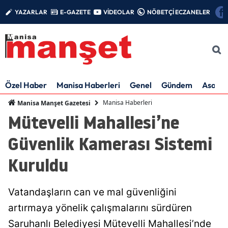
YAZARLAR
E-GAZETE
VİDEOLAR
NÖBETÇİ ECZANELER
Özel Haber
Manisa Haberleri
Genel
Gündem
Asayiş
Manisa Haberleri
Manisa Manşet Gazetesi
Mütevelli Mahallesi’ne
Güvenlik Kamerası Sistemi
Kuruldu
Vatandaşların can ve mal güvenliğini
artırmaya yönelik çalışmalarını sürdüren
Saruhanlı Belediyesi Mütevelli Mahallesi’nde