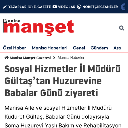
YAZARLAR
E-GAZETE
VİDEOLAR
NÖBETÇİ ECZANELER
Özel Haber
Manisa Haberleri
Genel
Gündem
Asayiş
Manisa Haberleri
Manisa Manşet Gazetesi
Sosyal Hizmetler İl Müdürü
Gültaş’tan Huzurevine
Babalar Günü ziyareti
Manisa Aile ve sosyal Hizmetler İl Müdürü
Kuduret Gültaş, Babalar Günü dolayısıyla
Soma Huzurevi Yaşlı Bakım ve Rehabilitasyon