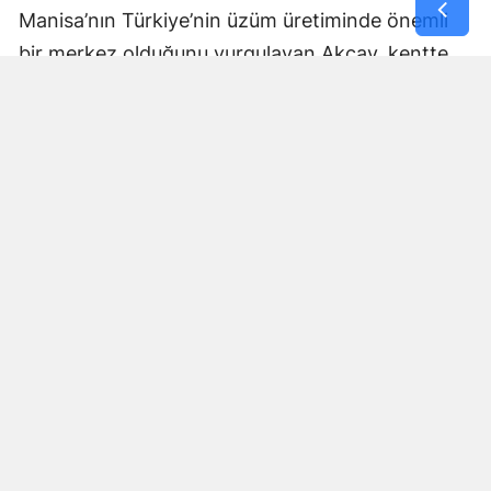
Manisa’nın Türkiye’nin üzüm üretiminde önemli
bir merkez olduğunu vurgulayan Akçay, kentte
yaklaşık 100 bin ailenin geçimini üzümden
sağladığını ifade etti.
Türkiye’deki kurutmalık üzümün yüzde 85’inin,
sofralık üzümün ise yüzde 20’sinin Manisa’da
üretildiğini belirten Akçay, "Üzüm tarımsal
ihracatımızda ilk üç sırada yer almaktadır.
Manisa’da 100 bin aile geçimini üzümden
sağlamaktadır. Manisalı için üzüm; ailenin geçimi,
gençlerin çeyizi, çocukların harçlığı demektir"
diye konuştu.
Üzüm fiyatları üzerinde rekolte üzerinden
spekülasyon yapıldığını savunan Akçay, her
hasat dönemi öncesinde yüksek rekolte