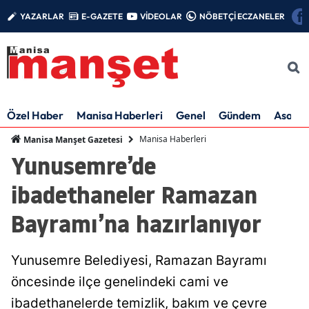
YAZARLAR
E-GAZETE
VİDEOLAR
NÖBETÇİ ECZANELER
Özel Haber
Manisa Haberleri
Genel
Gündem
Asayiş
Manisa Haberleri
Manisa Manşet Gazetesi
Yunusemre’de
ibadethaneler Ramazan
Bayramı’na hazırlanıyor
Yunusemre Belediyesi, Ramazan Bayramı
öncesinde ilçe genelindeki cami ve
ibadethanelerde temizlik, bakım ve çevre