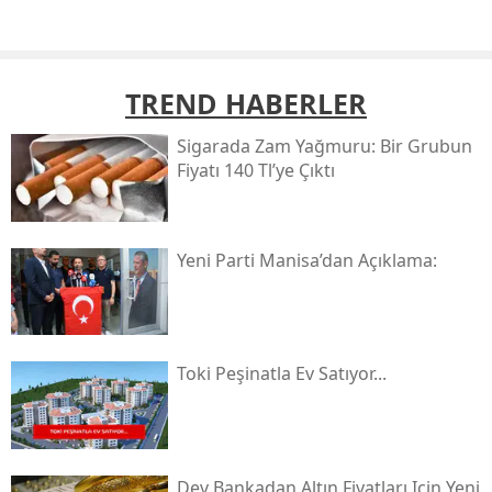
TREND HABERLER
Sigarada Zam Yağmuru: Bir Grubun
Fiyatı 140 Tl’ye Çıktı
Yeni̇ Parti Manisa’dan Açıklama:
Toki̇ Peşinatla Ev Satıyor...
Dev Bankadan Altın Fiyatları Için Yeni