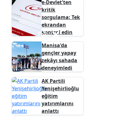
e-Devlet'ten
kritik
sorgulama: Tek
ekrandan
kontrol edin
Manisa'da
gençler yapay
zekâyı sahada
deneyimledi
AK Partili
Yenişehirlioğlu
eğitim
yatırımlarını
anlattı