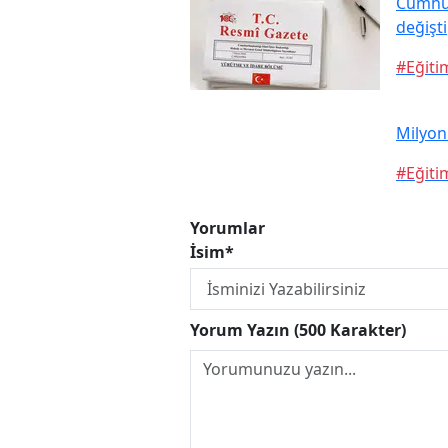
Cumhur
değişti
#Eğiti
Milyonl
#Eğiti
Yorumlar
İsim*
Yorum Yazın (500 Karakter)