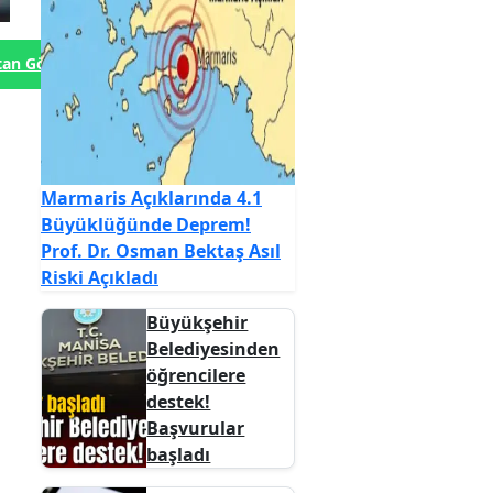
tan Gönder
Marmaris Açıklarında 4.1
Büyüklüğünde Deprem!
Prof. Dr. Osman Bektaş Asıl
Riski Açıkladı
Büyükşehir
Belediyesinden
öğrencilere
destek!
Başvurular
başladı