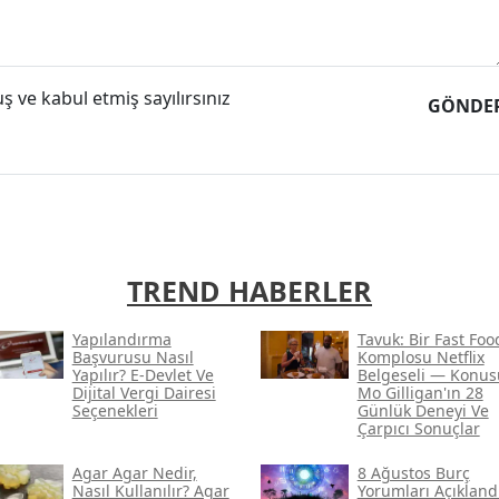
 ve kabul etmiş sayılırsınız
GÖNDE
TREND HABERLER
Yapılandırma
Tavuk: Bir Fast Foo
Başvurusu Nasıl
Komplosu Netflix
Yapılır? E-Devlet Ve
Belgeseli — Konus
Dijital Vergi Dairesi
Mo Gilligan'ın 28
Seçenekleri
Günlük Deneyi Ve
Çarpıcı Sonuçlar
Agar Agar Nedir,
8 Ağustos Burç
Nasıl Kullanılır? Agar
Yorumları Açıklandı