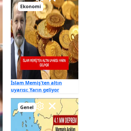
Ekonomi
İslam Memiş'ten altın
uyarısı: Yarın geliyor
Genel