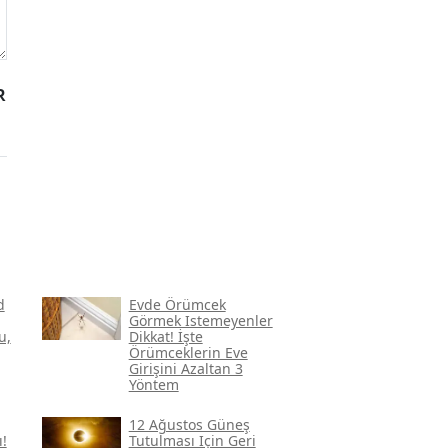
R
d
Evde Örümcek
Görmek Istemeyenler
u,
Dikkat! İşte
Örümceklerin Eve
Girişini Azaltan 3
Yöntem
12 Ağustos Güneş
!
Tutulması Için Geri