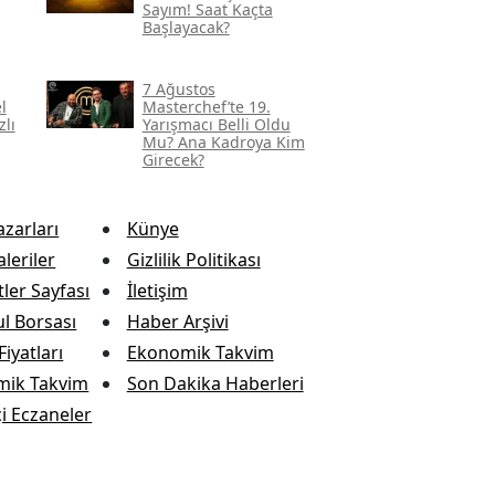
Sayım! Saat Kaçta
Başlayacak?
7 Ağustos
l
Masterchef’te 19.
zlı
Yarışmacı Belli Oldu
Mu? Ana Kadroya Kim
Girecek?
azarları
Künye
leriler
Gizlilik Politikası
ler Sayfası
İletişim
ul Borsası
Haber Arşivi
Fiyatları
Ekonomik Takvim
mik Takvim
Son Dakika Haberleri
i Eczaneler