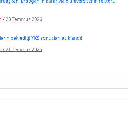
başkanı Erdoğan'ın kararıyla 8 üniversitenin rektörü
m
/ 23 Temmuz 2026
arın beklediği YKS sonuçları açıklandı!
m
/ 21 Temmuz 2026