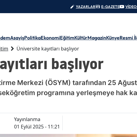
YAZARLAR
E-GAZETE
VİDE
ndem
Asayiş
Politika
Ekonomi
Eğitim
Kültür
Magazin
Künye
Resmi İ
itim
Üniversite kayıtları başlıyor
ayıtları başlıyor
irme Merkezi (ÖSYM) tarafından 25 Ağusto
kseköğretim programına yerleşmeye hak kaz
Yayınlanma
01 Eylül 2025 - 11:21