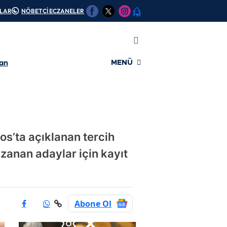
OLAR
NÖBETÇİ ECZANELER
12
lan
MENÜ
s’ta açıklanan tercih
anan adaylar için kayıt
Abone Ol