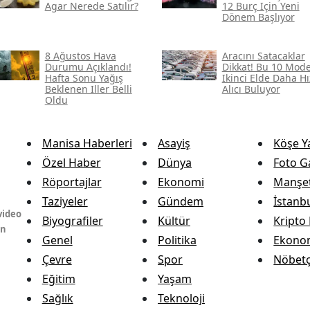
Agar Nerede Satılır?
12 Burç Için Yeni
Dönem Başlıyor
8 Ağustos Hava
Aracını Satacaklar
Durumu Açıklandı!
Dikkat! Bu 10 Mode
Hafta Sonu Yağış
Ikinci Elde Daha Hı
Beklenen Iller Belli
Alıcı Buluyor
Oldu
Manisa Haberleri
Asayiş
Köşe Y
Özel Haber
Dünya
Foto Ga
Röportajlar
Ekonomi
Manşet
Taziyeler
Gündem
İstanb
video
Biyografiler
Kültür
Kripto 
in
Genel
Politika
Ekono
Çevre
Spor
Nöbetç
Eğitim
Yaşam
Sağlık
Teknoloji