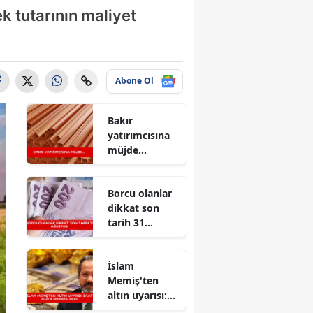
k tutarının maliyet
Abone Ol
Bakır
yatırımcısına
müjde...
Borcu olanlar
dikkat son
tarih 31
Ağustos
İslam
Memiş'ten
altın uyarısı:
Saat 15.30'a