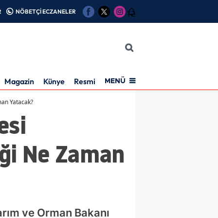
R
NÖBETÇİ ECZANELER
12
Magazin
Künye
Resmi İlan
MENÜ
man Yatacak?
esi
ği Ne Zaman
arım ve Orman Bakanı