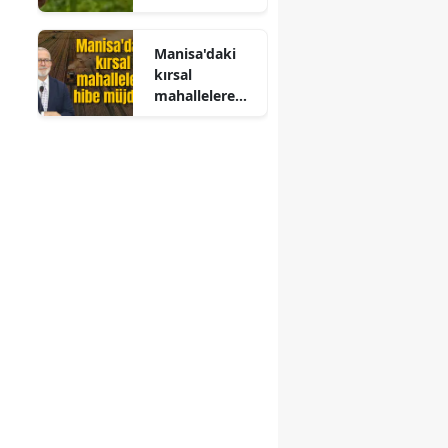
Karpuz Nasıl
Değişiyor
Anlaşılır?
Manisa'daki
kırsal
mahallelere
hibe müjdesi