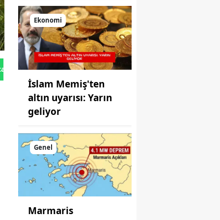
dikkate alın
Ekonomi
tan Gönder
İslam Memiş'ten
altın uyarısı: Yarın
geliyor
Genel
Marmaris