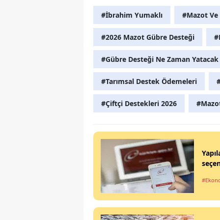
#İbrahim Yumaklı
#Mazot Ve 
#2026 Mazot Gübre Desteği
#
#Gübre Desteği Ne Zaman Yatacak
#Tarımsal Destek Ödemeleri
#Çiftçi Destekleri 2026
#Mazot
Yapıl
seçen
#Ekon