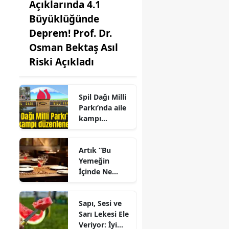
Açıklarında 4.1
Büyüklüğünde
Deprem! Prof. Dr.
Osman Bektaş Asıl
Riski Açıkladı
Spil Dağı Milli
Parkı’nda aile
kampı
düzenlenecek
Artık “Bu
Yemeğin
İçinde Ne
Var?” Diye
Sormayacaksı
Sapı, Sesi ve
nız: Menüden
Sarı Lekesi Ele
Sipariş
Veriyor: İyi
Dönemi