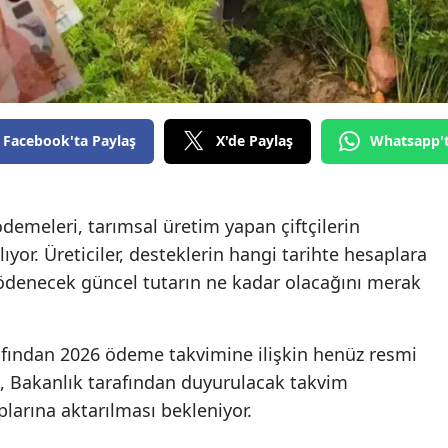
Facebook'ta Paylaş
X'de Paylaş
Whatsapp'
emeleri, tarımsal üretim yapan çiftçilerin
ıyor. Üreticiler, desteklerin hangi tarihte hesaplara
 ödenecek güncel tutarın ne kadar olacağını merak
fından 2026 ödeme takvimine ilişkin henüz resmi
, Bakanlık tarafından duyurulacak takvim
plarına aktarılması bekleniyor.