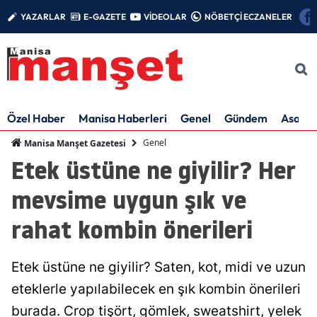
YAZARLAR
E-GAZETE
VİDEOLAR
NÖBETÇİ ECZANELER
Özel Haber
Manisa Haberleri
Genel
Gündem
Asayiş
Genel
Manisa Manşet Gazetesi
Etek üstüne ne giyilir? Her
mevsime uygun şık ve
rahat kombin önerileri
Etek üstüne ne giyilir? Saten, kot, midi ve uzun
eteklerle yapılabilecek en şık kombin önerileri
burada. Crop tişört, gömlek, sweatshirt, yelek