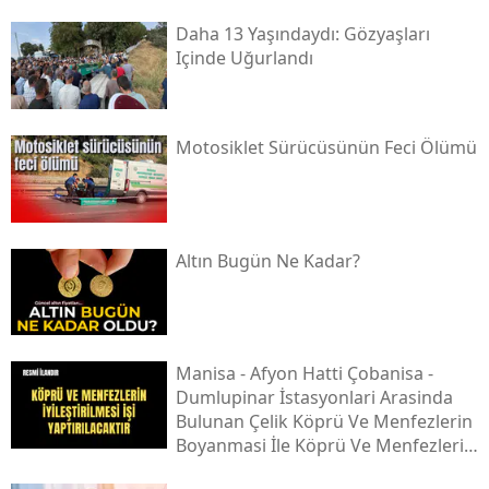
Daha 13 Yaşındaydı: Gözyaşları
Içinde Uğurlandı
Motosiklet Sürücüsünün Feci Ölümü
Altın Bugün Ne Kadar?
Mani̇sa - Afyon Hatti Çobani̇sa -
Dumlupinar İstasyonlari Arasinda
Bulunan Çeli̇k Köprü Ve Menfezleri̇n
Boyanmasi İle Köprü Ve Menfezleri̇n
İyi̇leşti̇ri̇lmesi̇ İşi̇