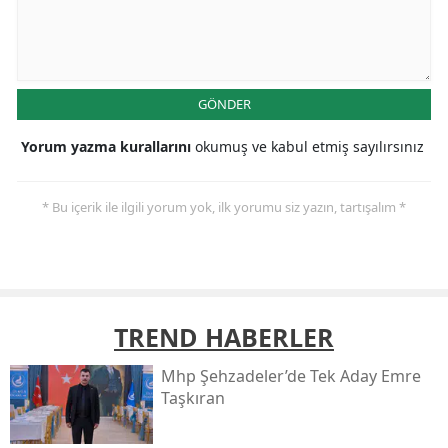
GÖNDER
Yorum yazma kurallarını
okumuş ve kabul etmiş sayılırsınız
* Bu içerik ile ilgili yorum yok, ilk yorumu siz yazın, tartışalım *
TREND HABERLER
Mhp Şehzadeler’de Tek Aday Emre
Taşkıran