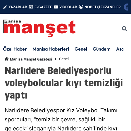
YAZARLAR
E-GAZETE
VİDEOLAR
NÖBETÇİ ECZANELER
Özel Haber
Manisa Haberleri
Genel
Gündem
Asayiş
Genel
Manisa Manşet Gazetesi
Narlıdere Belediyesporlu
voleybolcular kıyı temizliği
yaptı
Narlıdere Belediyespor Kız Voleybol Takımı
sporcuları, “temiz bir çevre, sağlıklı bir
gelecek” sloganıyla Narlıdere sahilinde kıyı