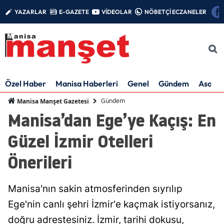
YAZARLAR
E-GAZETE
VİDEOLAR
NÖBETÇİ ECZANELER
Özel Haber
Manisa Haberleri
Genel
Gündem
Asayiş
Gündem
Manisa Manşet Gazetesi
Manisa’dan Ege’ye Kaçış: En
Güzel İzmir Otelleri
Önerileri
Manisa'nın sakin atmosferinden sıyrılıp
Ege'nin canlı şehri İzmir'e kaçmak istiyorsanız,
doğru adrestesiniz. İzmir, tarihi dokusu,