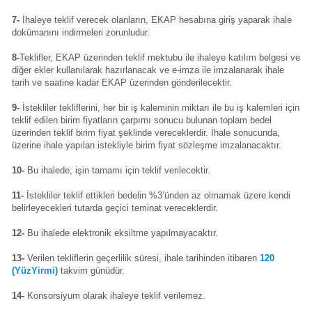
7-
İhaleye teklif verecek olanların, EKAP hesabına giriş yaparak ihale
dokümanını indirmeleri zorunludur.
8-
Teklifler, EKAP üzerinden teklif mektubu ile ihaleye katılım belgesi ve
diğer ekler kullanılarak hazırlanacak ve e-imza ile imzalanarak ihale
tarih ve saatine kadar EKAP üzerinden gönderilecektir.
9-
İstekliler tekliflerini, her bir iş kaleminin miktarı ile bu iş kalemleri için
teklif edilen birim fiyatların çarpımı sonucu bulunan toplam bedel
üzerinden teklif birim fiyat şeklinde vereceklerdir. İhale sonucunda,
üzerine ihale yapılan istekliyle birim fiyat sözleşme imzalanacaktır.
10-
Bu ihalede, işin tamamı için teklif verilecektir.
11-
İstekliler teklif ettikleri bedelin %3’ünden az olmamak üzere kendi
belirleyecekleri tutarda geçici teminat vereceklerdir.
12-
Bu ihalede elektronik eksiltme yapılmayacaktır.
13-
Verilen tekliflerin geçerlilik süresi, ihale tarihinden itibaren
120
(YüzYirmi)
takvim günüdür.
14-
Konsorsiyum olarak ihaleye teklif verilemez.