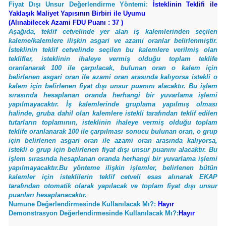
Fiyat Dışı Unsur Değerlendirme Yöntemi:
İsteklinin Teklifi ile
Yaklaşık Maliyet Yapısının Birbiri ile Uyumu
(Alınabilecek Azami FDU Puanı : 37 )
Aşağıda, teklif cetvelinde yer alan iş kalemlerinden seçilen
kaleme/kalemlere ilişkin asgari ve azami oranlar belirlenmiştir.
İsteklinin teklif cetvelinde seçilen bu kalemlere verilmiş olan
teklifler, isteklinin ihaleye vermiş olduğu toplam teklife
oranlanarak 100 ile çarpılacak, bulunan oran o kalem için
belirlenen asgari oran ile azami oran arasında kalıyorsa istekli o
kalem için belirlenen fiyat dışı unsur puanını alacaktır. Bu işlem
sırasında hesaplanan oranda herhangi bir yuvarlama işlemi
yapılmayacaktır. İş kalemlerinde gruplama yapılmış olması
halinde, gruba dahil olan kalemlere istekli tarafından teklif edilen
tutarların toplamının, isteklinin ihaleye vermiş olduğu toplam
teklife oranlanarak 100 ile çarpılması sonucu bulunan oran, o grup
için belirlenen asgari oran ile azami oran arasında kalıyorsa,
istekli o grup için belirlenen fiyat dışı unsur puanını alacaktır. Bu
işlem sırasında hesaplanan oranda herhangi bir yuvarlama işlemi
yapılmayacaktır.Bu yönteme ilişkin işlemler, belirlenen bütün
kalemler için isteklilerin teklif cetveli esas alınarak EKAP
tarafından otomatik olarak yapılacak ve toplam fiyat dışı unsur
puanları hesaplanacaktır.
Numune Değerlendirmesinde Kullanılacak Mı?:
Hayır
Demonstrasyon Değerlendirmesinde Kullanılacak Mı?:
Hayır