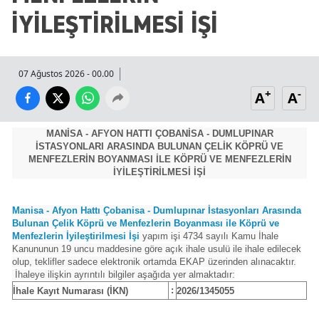
İYİLEŞTİRİLMESİ İŞİ
07 Ağustos 2026 - 00.00
+
-
A
A
MANİSA - AFYON HATTI ÇOBANİSA - DUMLUPINAR
İSTASYONLARI ARASINDA BULUNAN ÇELİK KÖPRÜ VE
MENFEZLERİN BOYANMASI İLE KÖPRÜ VE MENFEZLERİN
İYİLEŞTİRİLMESİ İŞİ
Manisa - Afyon Hattı Çobanisa - Dumlupınar İstasyonları Arasında
Bulunan Çelik Köprü ve Menfezlerin Boyanması ile Köprü ve
Menfezlerin İyileştirilmesi İşi
yapım işi 4734 sayılı Kamu İhale
Kanununun 19 uncu maddesine göre açık ihale usulü ile ihale edilecek
olup, teklifler sadece elektronik ortamda EKAP üzerinden alınacaktır.
İhaleye ilişkin ayrıntılı bilgiler aşağıda yer almaktadır:
:
İhale Kayıt Numarası (İKN)
2026/1345055