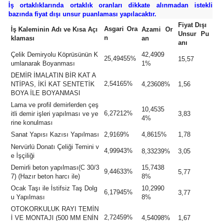
İş ortaklıklarında ortaklık oranları dikkate alınmadan istekli
bazında fiyat dışı unsur puanlaması yapılacaktır.
Fiyat Dışı
Asgari Ora
İş Kaleminin Adı ve Kısa Açı
Azami Or
Unsur Pu
n
klaması
an
anı
Çelik Demiryolu Köprüsünün K
42,4909
25,49455%
15,57
umlanarak Boyanması
1%
DEMİR İMALATIN BİR KAT A
2,54165%
NTİPAS, İKİ KAT SENTETİK
4,23608%
1,56
BOYA İLE BOYANMASI
Lama ve profil demirlerden çeş
10,4535
6,27212%
itli demir işleri yapılması ve ye
3,83
4%
rine konulması
Sanat Yapısı Kazısı Yapılması
2,9169%
4,8615%
1,78
Nervürlü Donatı Çeliği Temini v
4,99943%
8,33239%
3,05
e İşçiliği
Demirli beton yapılması(C 30/3
15,7438
9,44633%
5,77
7) (Hazır beton harcı ile)
8%
Ocak Taşı ile İstifsiz Taş Dolg
10,2990
6,17945%
3,77
u Yapılması
8%
OTOKORKULUK RAYI TEMİN
2,72459%
İ VE MONTAJI (500 MM ENİN
4,54098%
1,67