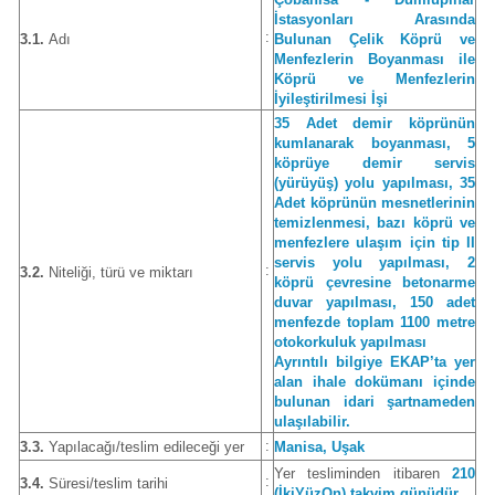
İstasyonları Arasında
:
3.1.
Adı
Bulunan Çelik Köprü ve
Menfezlerin Boyanması ile
Köprü ve Menfezlerin
İyileştirilmesi İşi
35 Adet demir köprünün
kumlanarak boyanması, 5
köprüye demir servis
(yürüyüş) yolu yapılması, 35
Adet köprünün mesnetlerinin
temizlenmesi, bazı köprü ve
menfezlere ulaşım için tip II
servis yolu yapılması, 2
:
3.2.
Niteliği, türü ve miktarı
köprü çevresine betonarme
duvar yapılması, 150 adet
menfezde toplam 1100 metre
otokorkuluk yapılması
Ayrıntılı bilgiye EKAP’ta yer
alan ihale dokümanı içinde
bulunan idari şartnameden
ulaşılabilir.
:
3.3.
Yapılacağı/teslim edileceği yer
Manisa, Uşak
Yer tesliminden itibaren
210
:
3.4.
Süresi/teslim tarihi
(İkiYüzOn) takvim günüdür
.