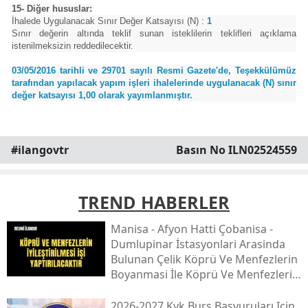
15- Diğer hususlar:
İhalede Uygulanacak Sınır Değer Katsayısı (N) :
1
Sınır değerin altında teklif sunan isteklilerin teklifleri açıklama
istenilmeksizin reddedilecektir.
03/05/2016 tarihli ve 29701 sayılı Resmi Gazete'de, Teşekkülümüz
tarafından yapılacak yapım işleri ihalelerinde uygulanacak (N) sınır
değer katsayısı 1,00 olarak yayımlanmıştır.
#ilangovtr
Basın No ILN02524559
TREND HABERLER
Mani̇sa - Afyon Hatti Çobani̇sa -
Dumlupinar İstasyonlari Arasinda
Bulunan Çeli̇k Köprü Ve Menfezleri̇n
Boyanmasi İle Köprü Ve Menfezleri̇n
İyi̇leşti̇ri̇lmesi̇ İşi̇
2026-2027 Kyk Burs Başvuruları Için