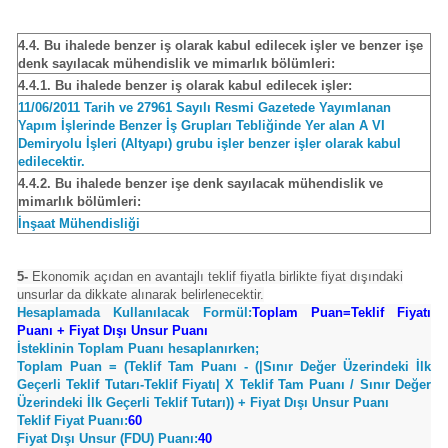
4.4. Bu ihalede benzer iş olarak kabul edilecek işler ve benzer işe
denk sayılacak mühendislik ve mimarlık bölümleri:
4.4.1. Bu ihalede benzer iş olarak kabul edilecek işler:
11/06/2011 Tarih ve 27961 Sayılı Resmi Gazetede Yayımlanan
Yapım İşlerinde Benzer İş Grupları Tebliğinde Yer alan A VI
Demiryolu İşleri (Altyapı) grubu işler benzer işler olarak kabul
edilecektir.
4.4.2. Bu ihalede benzer işe denk sayılacak mühendislik ve
mimarlık bölümleri:
İnşaat Mühendisliği
5-
Ekonomik açıdan en avantajlı teklif fiyatla birlikte fiyat dışındaki
unsurlar da dikkate alınarak belirlenecektir.
Hesaplamada Kullanılacak Formül:
Toplam Puan=Teklif Fiyatı
Puanı + Fiyat Dışı Unsur Puanı
İsteklinin Toplam Puanı hesaplanırken;
Toplam Puan = (Teklif Tam Puanı - (|Sınır Değer Üzerindeki İlk
Geçerli Teklif Tutarı-Teklif Fiyatı| X Teklif Tam Puanı / Sınır Değer
Üzerindeki İlk Geçerli Teklif Tutarı)) + Fiyat Dışı Unsur Puanı
Teklif Fiyat Puanı:
60
Fiyat Dışı Unsur (FDU) Puanı:
40