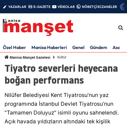
YAZARLAR
E-GAZETE
VİDEOLAR
NÖBETÇİ ECZANELER
Özel Haber
Manisa Haberleri
Genel
Gündem
Asayiş
Kültür
Manisa Manşet Gazetesi
Tiyatro severleri heyecana
boğan performans
Nilüfer Belediyesi Kent Tiyatrosu’nun yaz
programında İstanbul Devlet Tiyatrosu’nun
"Tamamen Doluyuz" isimli oyunu sahnelendi.
Açık havada yıldızların altındaki tek kişilik