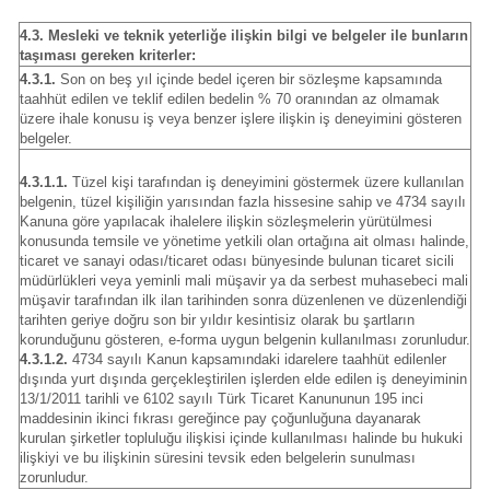
4.3. Mesleki ve teknik yeterliğe ilişkin bilgi ve belgeler ile bunların
taşıması gereken kriterler:
4.3.1.
Son on beş yıl içinde bedel içeren bir sözleşme kapsamında
taahhüt edilen ve teklif edilen bedelin % 70 oranından az olmamak
üzere ihale konusu iş veya benzer işlere ilişkin iş deneyimini gösteren
belgeler.
4.3.1.1.
Tüzel kişi tarafından iş deneyimini göstermek üzere kullanılan
belgenin, tüzel kişiliğin yarısından fazla hissesine sahip ve 4734 sayılı
Kanuna göre yapılacak ihalelere ilişkin sözleşmelerin yürütülmesi
konusunda temsile ve yönetime yetkili olan ortağına ait olması halinde,
ticaret ve sanayi odası/ticaret odası bünyesinde bulunan ticaret sicili
müdürlükleri veya yeminli mali müşavir ya da serbest muhasebeci mali
müşavir tarafından ilk ilan tarihinden sonra düzenlenen ve düzenlendiği
tarihten geriye doğru son bir yıldır kesintisiz olarak bu şartların
korunduğunu gösteren, e-forma uygun belgenin kullanılması zorunludur.
4.3.1.2.
4734 sayılı Kanun kapsamındaki idarelere taahhüt edilenler
dışında yurt dışında gerçekleştirilen işlerden elde edilen iş deneyiminin
13/1/2011 tarihli ve 6102 sayılı Türk Ticaret Kanununun 195 inci
maddesinin ikinci fıkrası gereğince pay çoğunluğuna dayanarak
kurulan şirketler topluluğu ilişkisi içinde kullanılması halinde bu hukuki
ilişkiyi ve bu ilişkinin süresini tevsik eden belgelerin sunulması
zorunludur.