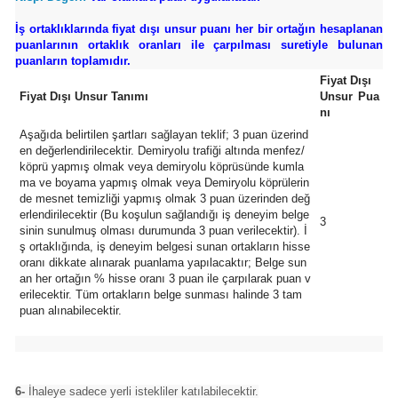
İş ortaklıklarında fiyat dışı unsur puanı her bir ortağın hesaplanan
puanlarının ortaklık oranları ile çarpılması suretiyle bulunan
puanların toplamıdır.
Fiyat Dışı
Fiyat Dışı Unsur Tanımı
Unsur Pua
nı
Aşağıda belirtilen şartları sağlayan teklif; 3 puan üzerind
en değerlendirilecektir. Demiryolu trafiği altında menfez/
köprü yapmış olmak veya demiryolu köprüsünde kumla
ma ve boyama yapmış olmak veya Demiryolu köprülerin
de mesnet temizliği yapmış olmak 3 puan üzerinden değ
erlendirilecektir (Bu koşulun sağlandığı iş deneyim belge
3
sinin sunulmuş olması durumunda 3 puan verilecektir). İ
ş ortaklığında, iş deneyim belgesi sunan ortakların hisse
oranı dikkate alınarak puanlama yapılacaktır; Belge sun
an her ortağın % hisse oranı 3 puan ile çarpılarak puan v
erilecektir. Tüm ortakların belge sunması halinde 3 tam
puan alınabilecektir.
6-
İhaleye sadece yerli istekliler katılabilecektir.