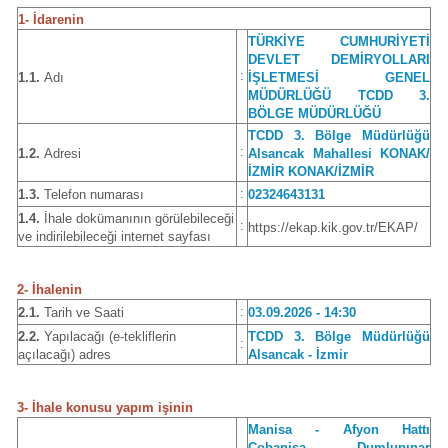
1- İdarenin
TÜRKİYE CUMHURİYETİ
DEVLET DEMİRYOLLARI
:
1.1.
Adı
İŞLETMESİ GENEL
MÜDÜRLÜĞÜ TCDD 3.
BÖLGE MÜDÜRLÜĞÜ
TCDD 3. Bölge Müdürlüğü
:
1.2.
Adresi
Alsancak Mahallesi KONAK/
İZMİR KONAK/İZMİR
:
1.3.
Telefon numarası
02324643131
1.4.
İhale dokümanının görülebileceği
:
https://ekap.kik.gov.tr/EKAP/
ve indirilebileceği internet sayfası
2- İhalenin
:
2.1.
Tarih ve Saati
03.09.2026 - 14:30
2.2.
Yapılacağı (e-tekliflerin
TCDD 3. Bölge Müdürlüğü
:
açılacağı) adres
Alsancak - İzmir
3- İhale konusu yapım işinin
Manisa - Afyon Hattı
Çobanisa - Dumlupınar