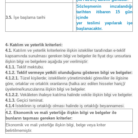
Sözleşmenin imzalandığı
tarihten itibaren 15 gün
:
3.5.
İşe başlama tarihi
içinde
yer teslimi yapılarak işe
başlanacaktır.
4- Katılım ve yeterlik kriterleri:
4.1.
Katılım ve yeterlik kriterlerine ilişkin istekliler tarafından e-teklif
kapsamında sunulması gereken bilgi ve belgeler ile fiyat dışı unsurlara
ilişkin bilgi ve belgelere aşağıda yer verilmiştir:
4.1.1.
Teklif mektubu.
4.1.2. Teklif vermeye yetkili olunduğunu gösteren bilgi ve belgeler:
4.1.2.1.
Tüzel kişilerde; isteklilerin yönetimindeki görevliler ile ilgisine
göre, ortaklar ve ortaklık oranlarına (halka arz edilen hisseler hariç)/
üyelerine/kurucularına ilişkin bilgi ve belgeler.
4.1.2.2.
Vekâleten ihaleye katılma halinde vekile ilişkin bilgi ve belgeler.
4.1.3.
Geçici teminat.
4.1.4
İsteklinin iş ortaklığı olması halinde iş ortaklığı beyannamesi.
4.2. Ekonomik ve mali yeterliğe ilişkin bilgi ve belgeler ile
bunların taşıması gereken kriterler:
Ekonomik ve mali yeterliğe ilişkin bilgi, belge veya kriter
belirtilmemiştir.