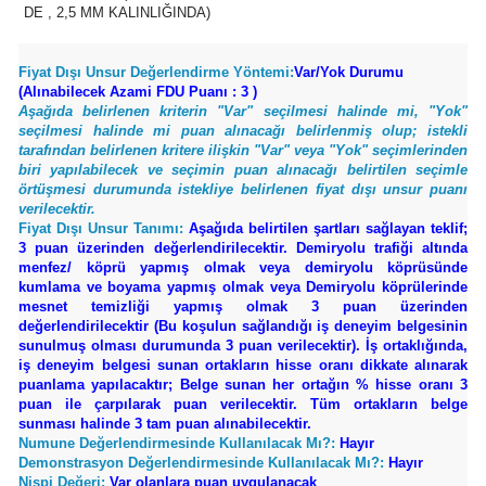
DE , 2,5 MM KALINLIĞINDA)
Fiyat Dışı Unsur Değerlendirme Yöntemi:
Var/Yok Durumu
(Alınabilecek Azami FDU Puanı : 3 )
Aşağıda belirlenen kriterin "Var" seçilmesi halinde mi, "Yok"
seçilmesi halinde mi puan alınacağı belirlenmiş olup; istekli
tarafından belirlenen kritere ilişkin "Var" veya "Yok" seçimlerinden
biri yapılabilecek ve seçimin puan alınacağı belirtilen seçimle
örtüşmesi durumunda istekliye belirlenen fiyat dışı unsur puanı
verilecektir.
Fiyat Dışı Unsur Tanımı:
Aşağıda belirtilen şartları sağlayan teklif;
3 puan üzerinden değerlendirilecektir. Demiryolu trafiği altında
menfez/ köprü yapmış olmak veya demiryolu köprüsünde
kumlama ve boyama yapmış olmak veya Demiryolu köprülerinde
mesnet temizliği yapmış olmak 3 puan üzerinden
değerlendirilecektir (Bu koşulun sağlandığı iş deneyim belgesinin
sunulmuş olması durumunda 3 puan verilecektir). İş ortaklığında,
iş deneyim belgesi sunan ortakların hisse oranı dikkate alınarak
puanlama yapılacaktır; Belge sunan her ortağın % hisse oranı 3
puan ile çarpılarak puan verilecektir. Tüm ortakların belge
sunması halinde 3 tam puan alınabilecektir.
Numune Değerlendirmesinde Kullanılacak Mı?:
Hayır
Demonstrasyon Değerlendirmesinde Kullanılacak Mı?:
Hayır
Nispi Değeri:
Var olanlara puan uygulanacak