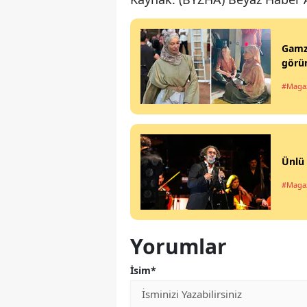
Gamze
görü
#Maga
Ünlü 
#Maga
Yorumlar
İsim*