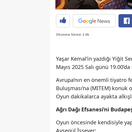
Okunma Süresi: 2 dk
Yaşar Kemal’in yazdığı Yiğit S
Mayıs 2025 Salı günü 19.00’da 
Avrupa’nın en önemli tiyatro f
Buluşması’na (MITEM) konuk ol
Oyun dakikalarca ayakta alkışl
Ağrı Dağı Efsanesi’ni Budape
Oyun öncesinde kendisiyle yap
Ayşegül İşsever: