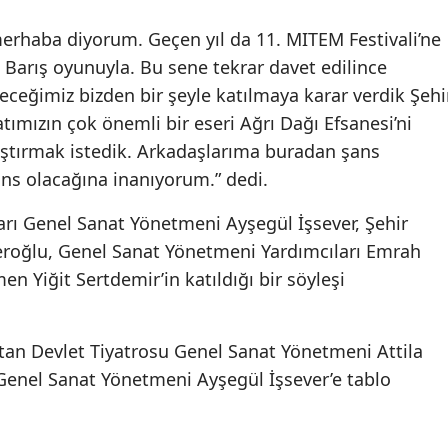
erhaba diyorum. Geçen yıl da 11. MITEM Festivali’ne
e Barış oyunuyla. Bu sene tekrar davet edilince
leceğimiz bizden bir şeyle katılmaya karar verdik Şehi
atımızın çok önemli bir eseri Ağrı Dağı Efsanesi’ni
aştırmak istedik. Arkadaşlarıma buradan şans
ans olacağına inanıyorum.” dedi.
arı Genel Sanat Yönetmeni Ayşegül İşsever, Şehir
eroğlu, Genel Sanat Yönetmeni Yardımcıları Emrah
 Yiğit Sertdemir’in katıldığı bir söyleşi
tan Devlet Tiyatrosu Genel Sanat Yönetmeni Attila
 Genel Sanat Yönetmeni Ayşegül İşsever’e tablo