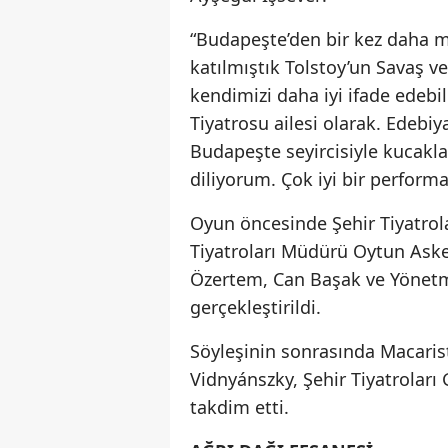
“Budapeşte’den bir kez daha m
katılmıştık Tolstoy’un Savaş v
kendimizi daha iyi ifade edebi
Tiyatrosu ailesi olarak. Edebiy
Budapeşte seyircisiyle kucakl
diliyorum. Çok iyi bir perform
Oyun öncesinde Şehir Tiyatrol
Tiyatroları Müdürü Oytun Ask
Özertem, Can Başak ve Yönetmen
gerçekleştirildi.
Söyleşinin sonrasında Macaris
Vidnyánszky, Şehir Tiyatroları
takdim etti.