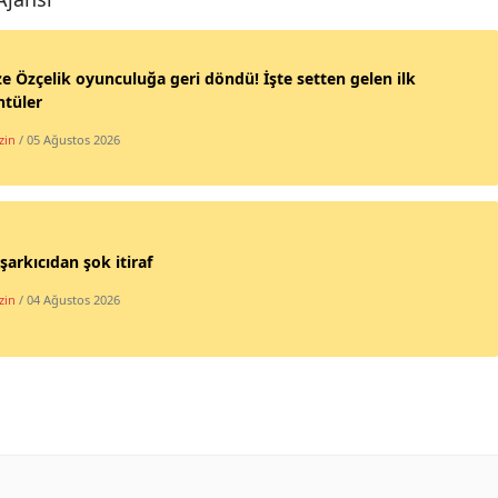
 Özçelik oyunculuğa geri döndü! İşte setten gelen ilk
ntüler
zin
/ 05 Ağustos 2026
şarkıcıdan şok itiraf
zin
/ 04 Ağustos 2026