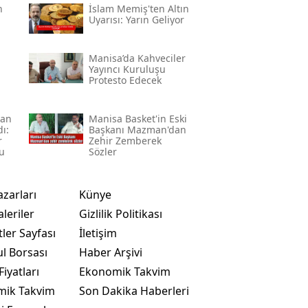
n
İslam Memiş'ten Altın
Uyarısı: Yarın Geliyor
Manisa’da Kahveciler
Yayıncı Kuruluşu
Protesto Edecek
lan
Manisa Basket'in Eski
ı:
Başkanı Mazman'dan
r
Zehir Zemberek
u
Sözler
azarları
Künye
leriler
Gizlilik Politikası
ler Sayfası
İletişim
ul Borsası
Haber Arşivi
Fiyatları
Ekonomik Takvim
mik Takvim
Son Dakika Haberleri