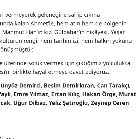
geri vermeyerek geleneğine sahip çıkma
unda kalan Ahmet’le, hem atın hem de bölgenin
 Mahmut Han’ın kızı Gülbahar’ın hikâyesi, Yaşar
ültürün rengi, hem tarihin izi, hem halkın yükünü
 dönüşmüştür.
 üzerinde soluk vermek için çıktığımız yolculukta,
esi’ni birlikte hayal etmeye davet ediyoruz.
Günyüz Demirci, Besim Demirkıran, Can Tarakçı,
ylı, Emre Yılmaz, Ertan Kılıç, Hakan Örge, Murat
cak, Uğur Dilbaz, Yeliz Şatıroğlu, Zeynep Ceren
Ajansı