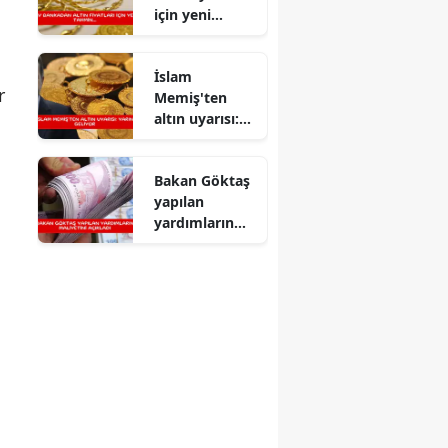
için yeni
tahmin...
İslam
r
Memiş'ten
altın uyarısı:
Yarın geliyor
Bakan Göktaş
yapılan
yardımların
maliyetini
açıkladı