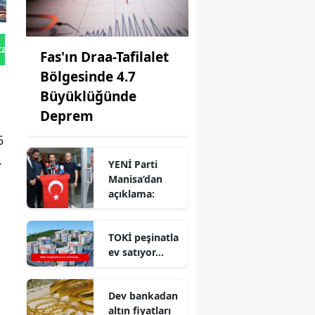
tan Gönder
Fas'ın Draa-Tafilalet
Bölgesinde 4.7
Büyüklüğünde
Deprem
6
.
YENİ Parti
Manisa’dan
açıklama:
TOKİ peşinatla
ev satıyor...
Dev bankadan
altın fiyatları