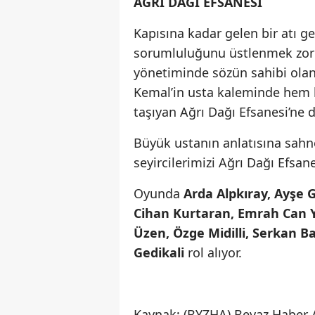
AĞRI DAĞI EFSANESİ
Kapısına kadar gelen bir atı 
sorumluluğunu üstlenmek zor
yönetiminde sözün sahibi olan
Kemal’in usta kaleminde hem k
taşıyan Ağrı Dağı Efsanesi’ne
Büyük ustanın anlatısına sahne
seyircilerimizi Ağrı Dağı Efsan
Oyunda
Arda Alpkıray, Ayşe 
Cihan Kurtaran, Emrah Can Ya
Üzen, Özge Midilli, Serkan Ba
Gedikali
rol alıyor.
Kaynak: (BYZHA) Beyaz Haber 