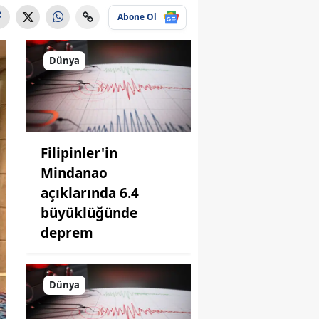
Abone Ol
Dünya
Filipinler'in
Mindanao
açıklarında 6.4
büyüklüğünde
deprem
Dünya