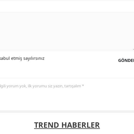
abul etmiş sayılırsınız
GÖNDE
 ilgili yorum yok, ilk yorumu siz yazın, tartışalım *
TREND HABERLER