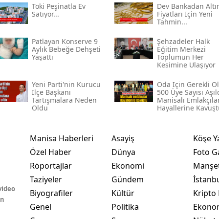
Toki̇ Peşinatla Ev
Dev Bankadan Altı
Satıyor...
Fiyatları Için Yeni
Tahmin...
Patlayan Konserve 9
Şehzadeler Halk
Aylık Bebeğe Dehşeti
Eğitim Merkezi
Yaşattı
Toplumun Her
Kesimine Ulaşıyor
Yeni Parti'nin Kurucu
Oda Için Gerekli O
Ilçe Başkanı
500 Üye Sayısı Aşıld
Tartışmalara Neden
Manisalı Emlakçıla
Oldu
Hayallerine Kavuşt
Manisa Haberleri
Asayiş
Köşe Y
Özel Haber
Dünya
Foto Ga
Röportajlar
Ekonomi
Manşet
Taziyeler
Gündem
İstanb
video
Biyografiler
Kültür
Kripto 
in
Genel
Politika
Ekono