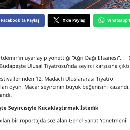
Facebook'ta Paylaş
X'de Paylaş
Whatsapp'
ertdemir’in uyarlayıp yönettiği “Ağrı Dağı Efsanesi”, 
Budapeşte Ulusal Tiyatrosu’nda seyirci karşısına çıktı
estivallerinden 12. Madach Uluslararası Tiyatro
an oyun, Macar seyircinin büyük beğenisini kazandı.
andı.
şte Seyircisiyle Kucaklaştırmak İstedik
ılan bir röportajda söz alan Genel Sanat Yönetmeni