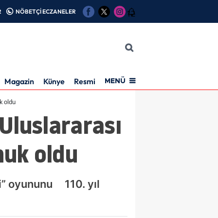
R
NÖBETÇİ ECZANELER
12
Magazin
Künye
Resmi İlan
MENÜ
k oldu
Uluslararası
nuk oldu
si” oyununu 110. yıl