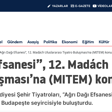
YAZARLAR
E-GAZETE
VİDEOLA
el
Gündem
Asayiş
Politika
Ekonomi
Eğitim
Kültür
“Ağrı Dağı Efsanesi”, 12. Madách Uluslararası Tiyatro Buluşması’na (MITEM) konu
fsanesi”, 12. Madách 
uşması’na (MITEM) ko
diyesi Şehir Tiyatroları, “Ağrı Dağı Efsane
e Budapeşte seyircisiyle buluşturdu.