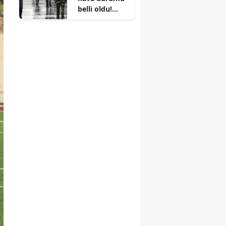
belli oldu!
İstanbul’un
batısına
sağanak
geliyor