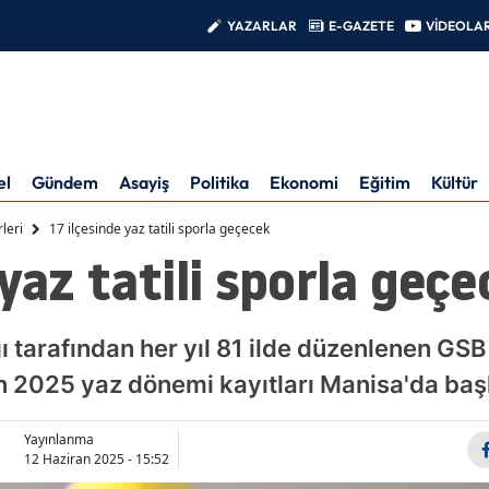
YAZARLAR
E-GAZETE
VİDEOLA
el
Gündem
Asayiş
Politika
Ekonomi
Eğitim
Kültür
leri
17 ilçesinde yaz tatili sporla geçecek
 yaz tatili sporla geçe
ı tarafından her yıl 81 ilde düzenlenen GSB
ın 2025 yaz dönemi kayıtları Manisa'da baş
Yayınlanma
12 Haziran 2025 - 15:52