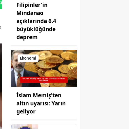
tan Gönder
Filipinler'in
Mindanao
açıklarında 6.4
e
büyüklüğünde
deprem
Ekonomi
İslam Memiş'ten
altın uyarısı: Yarın
geliyor