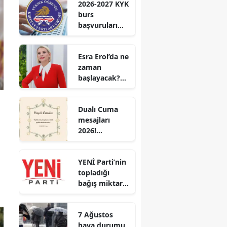
2026-2027 KYK
burs
başvuruları
için geri
sayım! Lisans,
Esra Erol’da ne
yüksek lisans
zaman
ve doktora
başlayacak?
tutarları belli
Esra Erol’un
yeni sezon
Dualı Cuma
tarihi belli
mesajları
oldu mu?
2026!
Gönüllere
huzur veren
YENİ Parti’nin
en özel sözler
topladığı
bağış miktarı
belli oldu!
Kampanya
7 Ağustos
devam ediyor
hava durumu