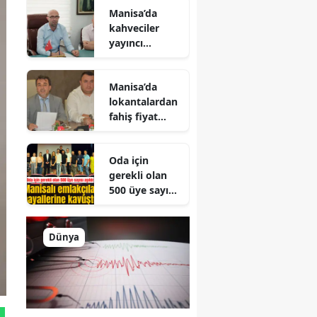
Manisa’da
kahveciler
yayıncı
kuruluşu
protesto
Manisa’da
edecek
lokantalardan
fahiş fiyat
artışına sert
tepki
Oda için
gerekli olan
500 üye sayısı
aşıldı: Manisalı
emlakçılar
hayallerine
Dünya
kavuştu