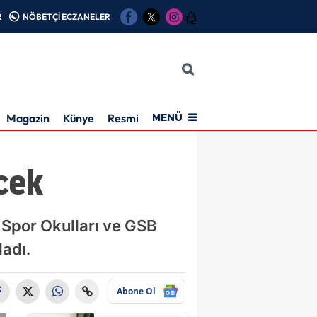
R
NÖBETÇİ ECZANELER
12
Magazin
Künye
Resmi İlan
MENÜ
cek
 Spor Okulları ve GSB
ladı.
Abone Ol