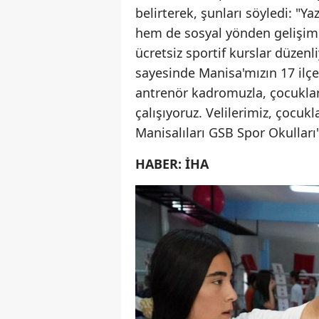
belirterek, şunları söyledi: "Y
hem de sosyal yönden gelişiml
ücretsiz sportif kurslar düzenl
sayesinde Manisa'mızın 17 ilç
antrenör kadromuzla, çocuklarım
çalışıyoruz. Velilerimiz, çocukl
Manisalıları GSB Spor Okulları'
HABER: İHA