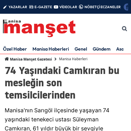
YAZARLAR
E-GAZETE
VİDEOLAR
NÖBETÇİ ECZANELER
Özel Haber
Manisa Haberleri
Genel
Gündem
Asayiş
Manisa Haberleri
Manisa Manşet Gazetesi
74 Yaşındaki Camkıran bu
mesleğin son
temsilcilerinden
Manisa'nın Sarıgöl ilçesinde yaşayan 74
yaşındaki tenekeci ustası Süleyman
Camkıran, 61 yıldır büyük bir sevgiyle