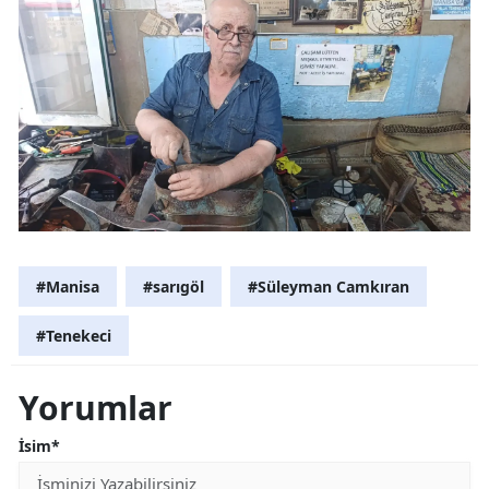
#Manisa
#sarıgöl
#Süleyman Camkıran
#Tenekeci
Yorumlar
İsim*