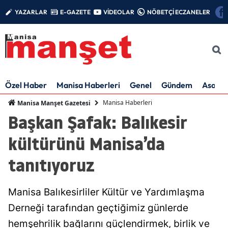
YAZARLAR
E-GAZETE
VİDEOLAR
NÖBETÇİ ECZANELER
Özel Haber
Manisa Haberleri
Genel
Gündem
Asayiş
Manisa Haberleri
Manisa Manşet Gazetesi
Başkan Şafak: Balıkesir
kültürünü Manisa’da
tanıtıyoruz
Manisa Balıkesirliler Kültür ve Yardımlaşma
Derneği tarafından geçtiğimiz günlerde
hemşehrilik bağlarını güçlendirmek, birlik ve