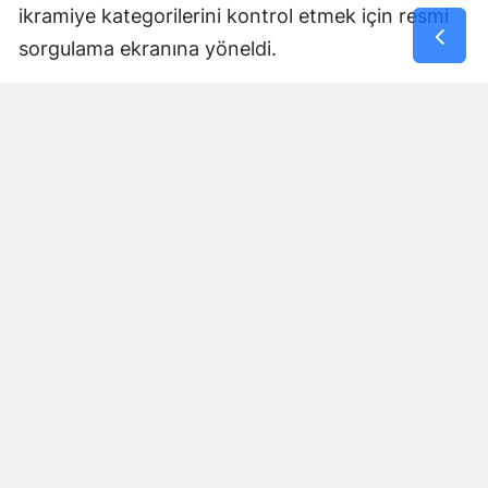
ikramiye kategorilerini kontrol etmek için resmi
sorgulama ekranına yöneldi.
Sayısal Loto bileti nasıl sorgulanır?
Çekilişin tamamlanmasının ardından kuponlara
ikramiye çıkıp çıkmadığı Milli Piyango Online
üzerinden kontrol edilebiliyor.
Dijital ortamda oynanan kuponların sonuçları
kullanıcı hesaplarında görüntülenebilirken fiziksel
biletlerde bilet bilgileri veya QR kod kullanılarak
sorgulama yapılabiliyor.
Sorgulama sırasında
8 Ağustos 2026 tarihli 94.
çekilişin
seçilmesi gerekiyor.
Gözler şimdi ikramiye dağılımında