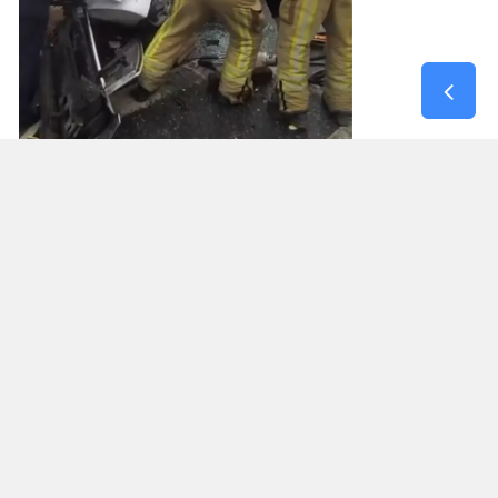
YARALILAR VAR
Kazada yaralananların olduğu belirtilirken, sağlık
ekipleri yaralılara müdahale etti. İtfaiye ve polis
ekipleri de bölgede çalışma başlattı.