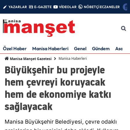
YAZARLAR
E-GAZETE
VİDEOLAR
NÖBETÇİ ECZANELER
Özel Haber
Manisa Haberleri
Genel
Gündem
Asayiş
Manisa Haberleri
Manisa Manşet Gazetesi
Büyükşehir bu projeyle
hem çevreyi koruyacak
hem de ekonomiye katkı
sağlayacak
Manisa Büyükşehir Belediyesi, çevre odaklı