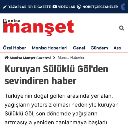
YAZARLAR
E-GAZETE
VİDEOLAR
NÖBETÇİ ECZANELER
Özel Haber
Manisa Haberleri
Genel
Gündem
Asayiş
Manisa Haberleri
Manisa Manşet Gazetesi
Kuruyan Sülüklü Göl'den
sevindiren haber
Türkiye’nin doğal gölleri arasında yer alan,
yağışların yetersiz olması nedeniyle kuruyan
Sülüklü Göl, son dönemde yağışların
artmasıyla yeniden canlanmaya başladı.