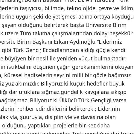
erlerin taşıyıcısı, bilimde, teknolojide, çevre ve iklim
klerine uygun şekilde yetişmesi adına ortaya koyduğu
e şayan olduğunu belirterek başta Üniversite Birim
k üzere Tüm takıma çalışmalarından dolayı teşekkür
versite Birim Başkanı Erkan Aydınoğlu “Liderimiz
i gibi Türk Genci; Ecdadlarından aldığı güçle kendi
e büyüyen bir nesil ile yeniden vücut bulmaktadır.
nin istikbalini düşünen çağın gereksinimlerini okuyan
 küresel hadiselerin seyrini milli bir gözle bağımsız
iz yüz akımızdır. Biliyoruz ki küçük hedefler büyük
liği dar ufuklara sığmaz.gündelik kavgalara sıkışıp
ağdaşmaz. Biliyoruz ki Ülkücü Türk Gençliği varsa
özlerini rehber edindiklerini belirterek ; Liderinin
lakıyla, şuuruyla, disipliniyle ve davasına olan
 olduğunu yaptıkları projelerle bir kez daha
noğlu gece gündüz demeden Türk gençliğini diri tutan