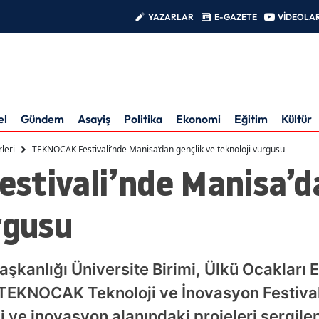
YAZARLAR
E-GAZETE
VİDEOLA
el
Gündem
Asayiş
Politika
Ekonomi
Eğitim
Kültür
leri
TEKNOCAK Festivali’nde Manisa’dan gençlik ve teknoloji vurgusu
stivali’nde Manisa’da
rgusu
aşkanlığı Üniversite Birimi, Ülkü Ocakları E
EKNOCAK Teknoloji ve İnovasyon Festivali’n
i ve inovasyon alanındaki projeleri sergile