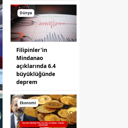
emlakçılar
hayallerine
Dünya
kavuştu
Filipinler'in
Mindanao
açıklarında 6.4
büyüklüğünde
deprem
Ekonomi