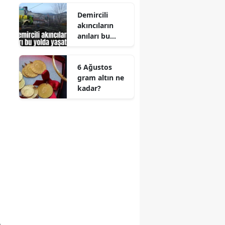
Demircili
akıncıların
anıları bu
yolda
yaşatılıyor
6 Ağustos
gram altın ne
kadar?
,