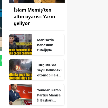
İslam Memiş'ten
altın uyarısı: Yarın
geliyor
Manisa'da
babasının
tüfeğiyle
oynayan
tan Gönder
çocuk
Turgutlu'da
canından oldu
seyir halindeki
otomobil alev
aldı
m
Yeniden Refah
Partisi Manisa
İl Başkanı
Enes İzci oldu