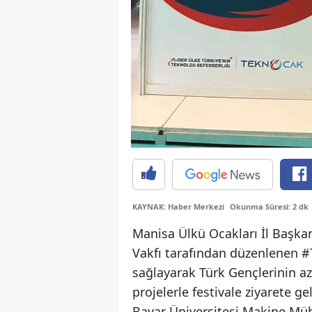
KAYNAK: Haber Merkezi
Okunma Süresi: 2 dk
Manisa Ülkü Ocakları İl Başkan
Vakfı tarafından düzenlenen #
sağlayarak Türk Gençlerinin az
projelerle festivale ziyarete g
Bayar Üniversitesi Makine Mühe