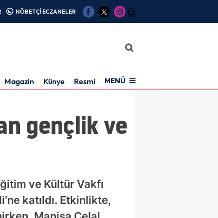
R
NÖBETÇİ ECZANELER
12
Magazin
Künye
Resmi İlan
MENÜ
n gençlik ve
ğitim ve Kültür Vakfı
e katıldı. Etkinlikte,
nirken, Manisa Celal