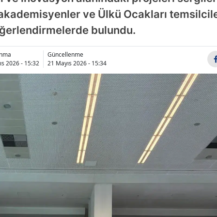
akademisyenler ve Ülkü Ocakları temsilcile
değerlendirmelerde bulundu.
anma
Güncellenme
s 2026 - 15:32
21 Mayıs 2026 - 15:34