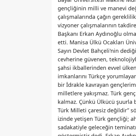
gençliğinin milli ve manevi değ
çalışmalarında çağın gereklili
vizyoner çalışmalarının takdir
Başkanı Erkan Aydınoğlu olma
etti. Manisa Ülkü Ocakları Üni
Sayın Devlet Bahçeli'nin dediğ
cevherine güvenen, teknolojiyl
şahsi ikballerinden evvel ülke
imkanlarını Türkçe yorumlayan,
bir İdrakle kavrayan gençlerim
milletlere yakışmaz. Türk genç
kalmaz. Çünkü Ülkücü şuurla b
Türk Milleti çaresiz değildir” s
izinde yetişen Türk gençliği; ah
sadakatiyle geleceğin teminatı
göstermiştir dedi. Erkan Aydı