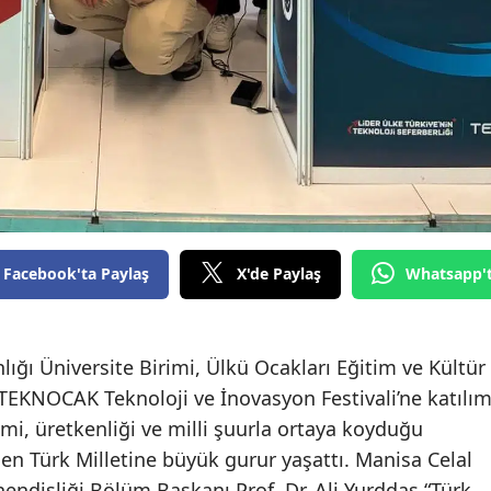
Facebook'ta Paylaş
X'de Paylaş
Whatsapp'
lığı Üniversite Birimi, Ülkü Ocakları Eğitim ve Kültür
TEKNOCAK Teknoloji ve İnovasyon Festivali’ne katılı
mi, üretkenliği ve milli şuurla ortaya koyduğu
elen Türk Milletine büyük gurur yaşattı. Manisa Celal
ndisliği Bölüm Başkanı Prof. Dr. Ali Yurddaş “Türk