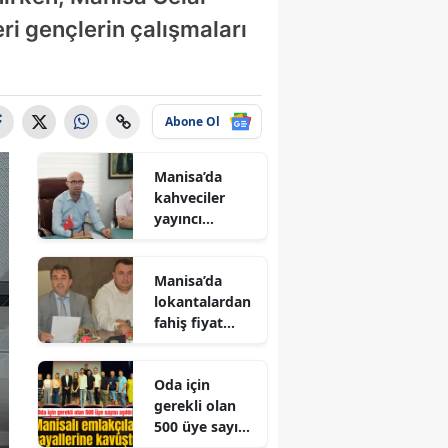
ri gençlerin çalışmaları
Abone Ol
Manisa’da
kahveciler
yayıncı
kuruluşu
protesto
Manisa’da
edecek
lokantalardan
fahiş fiyat
artışına sert
tepki
Oda için
gerekli olan
500 üye sayısı
aşıldı: Manisalı