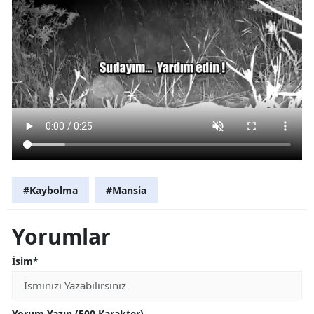
#Kaybolma
#Mansia
Yorumlar
İsim*
Yorum Yazın (500 Karakter)