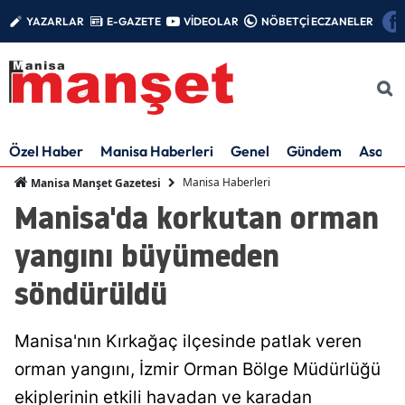
YAZARLAR
E-GAZETE
VİDEOLAR
NÖBETÇİ ECZANELER
Özel Haber
Manisa Haberleri
Genel
Gündem
Asayiş
Manisa Haberleri
Manisa Manşet Gazetesi
Manisa'da korkutan orman
yangını büyümeden
söndürüldü
Manisa'nın Kırkağaç ilçesinde patlak veren
orman yangını, İzmir Orman Bölge Müdürlüğü
ekiplerinin etkili havadan ve karadan