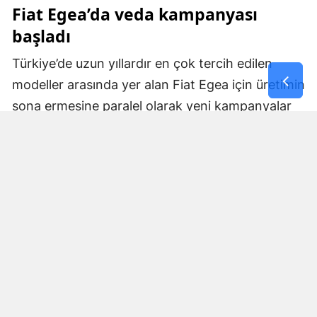
Fiat Egea’da veda kampanyası
başladı
Türkiye’de uzun yıllardır en çok tercih edilen
modeller arasında yer alan Fiat Egea için üretimin
sona ermesine paralel olarak yeni kampanyalar
devreye alındı.
Ağustos listesine göre Egea Sedan’ın dizel
motorlu Easy versiyonu 1 milyon 384 bin 900
TL’den başlayan nakit fiyatla satışa sunuluyor.
Egea Sedan 1.6 Multijet 130 HP Easy:
1.384.900
TL
Egea Cross 1.6 Multijet 130 HP Street:
1.850.500 TL