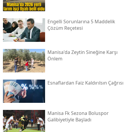
Engelli Sorunlarına 5 Maddelik
Çözüm Reçetesi
Manisa'da Zeytin Sineğine Karşı
Önlem
Esnaflardan Faiz Kaldırılsın Çağrısı
Manisa Fk Sezona Boluspor
Galibiyetiyle Başladı