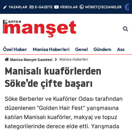
YAZARLAR
E-GAZETE
VİDEOLAR
NÖBETÇİ ECZANELER
Özel Haber
Manisa Haberleri
Genel
Gündem
Asayiş
Manisa Haberleri
Manisa Manşet Gazetesi
Manisalı kuaförlerden
Söke’de çifte başarı
Söke Berberler ve Kuaförler Odası tarafından
düzenlenen “Golden Hair Fest” yarışmasına
katılan Manisalı kuaförler, makyaj ve topuz
kategorilerinde derece elde etti. Yarışmada