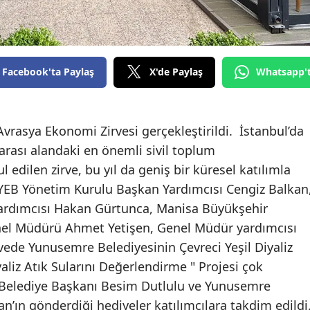
Facebook'ta Paylaş
X'de Paylaş
Whatsapp'
vrasya Ekonomi Zirvesi gerçekleştirildi. İstanbul’da
arası alandaki en önemli sivil toplum
 edilen zirve, bu yıl da geniş bir küresel katılımla
YEB Yönetim Kurulu Başkan Yardımcısı Cengiz Balkan
rdımcısı Hakan Gürtunca, Manisa Büyükşehir
enel Müdürü Ahmet Yetişen, Genel Müdür yardımcısı
irvede Yunusemre Belediyesinin Çevreci Yeşil Diyaliz
aliz Atık Sularını Değerlendirme " Projesi çok
 Belediye Başkanı Besim Dutlulu ve Yunusemre
’ın gönderdiği hediyeler katılımcılara takdim edildi