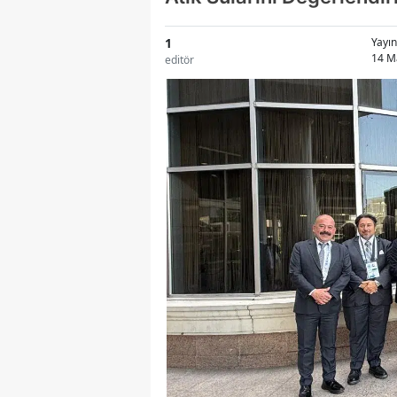
1
Yayı
14 M
editör