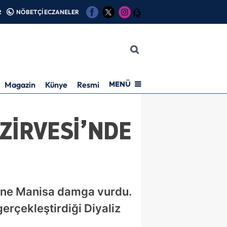
R
NÖBETÇİ ECZANELER
12
Magazin
Künye
Resmi İlan
MENÜ
ZİRVESİ’NDE
i’ne Manisa damga vurdu.
erçekleştirdiği Diyaliz