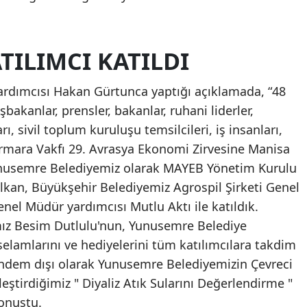
TILIMCI KATILDI
rdımcısı Hakan Gürtunca yaptığı açıklamada, “48
akanlar, prensler, bakanlar, ruhani liderler,
ı, sivil toplum kuruluşu temsilcileri, iş insanları,
rmara Vakfı 29. Avrasya Ekonomi Zirvesine Manisa
nusemre Belediyemiz olarak MAYEB Yönetim Kurulu
kan, Büyükşehir Belediyemiz Agrospil Şirketi Genel
l Müdür yardımcısı Mutlu Aktı ile katıldık.
ız Besim Dutlulu'nun, Yunusemre Belediye
elamlarını ve hediyelerini tüm katılımcılara takdim
ündem dışı olarak Yunusemre Belediyemizin Çevreci
leştirdiğimiz " Diyaliz Atık Sularını Değerlendirme "
konuştu.