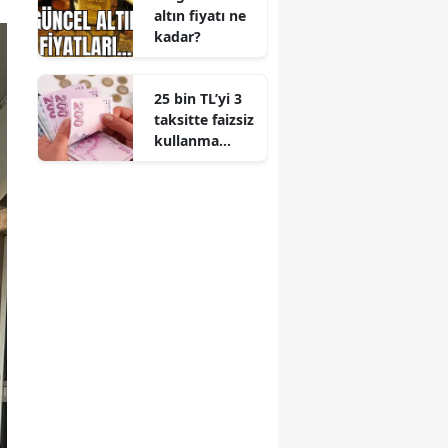
altın fiyatı ne
kadar?
25 bin TL’yi 3
taksitte faizsiz
kullanma
imkânı! İşte
başvuru
şartları