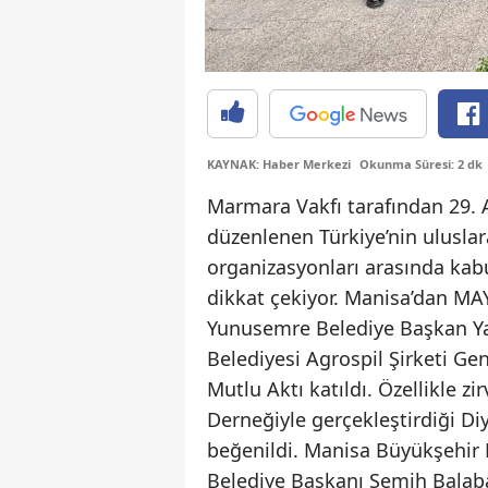
KAYNAK: Haber Merkezi
Okunma Süresi: 2 dk
Marmara Vakfı tarafından 29. A
düzenlenen Türkiye’nin uluslar
organizasyonları arasında kabul
dikkat çekiyor. Manisa’dan MA
Yunusemre Belediye Başkan Ya
Belediyesi Agrospil Şirketi G
Mutlu Aktı katıldı. Özellikle z
Derneğiyle gerçekleştirdiği Diy
beğenildi. Manisa Büyükşehir
Belediye Başkanı Semih Balaban