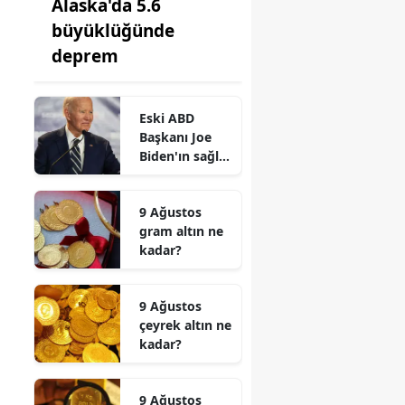
Alaska'da 5.6
büyüklüğünde
deprem
Eski ABD
Başkanı Joe
Biden'ın sağlık
durumu
hakkında kötü
9 Ağustos
haber
gram altın ne
kadar?
9 Ağustos
çeyrek altın ne
kadar?
9 Ağustos