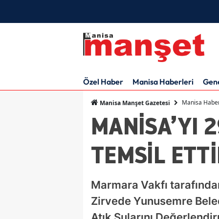
Özel Haber
Manisa Haberleri
Gen
Manisa Haber
Manisa Manşet Gazetesi
MANİSA’YI 2
TEMSİL ETT
Marmara Vakfı tarafında
Zirvede Yunusemre Beledi
Atık Sularını Değerlendir