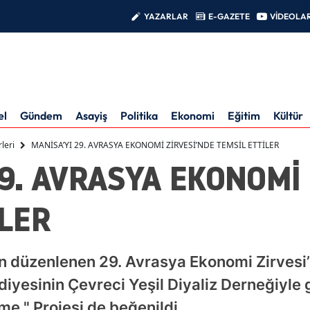
YAZARLAR
E-GAZETE
VİDEOLA
el
Gündem
Asayiş
Politika
Ekonomi
Eğitim
Kültür
leri
MANİSA’YI 29. AVRASYA EKONOMİ ZİRVESİ’NDE TEMSİL ETTİLER
9. AVRASYA EKONOMİ 
İLER
n düzenlenen 29. Avrasya Ekonomi Zirves
yesinin Çevreci Yeşil Diyaliz Derneğiyle g
me " Projesi de beğenildi.