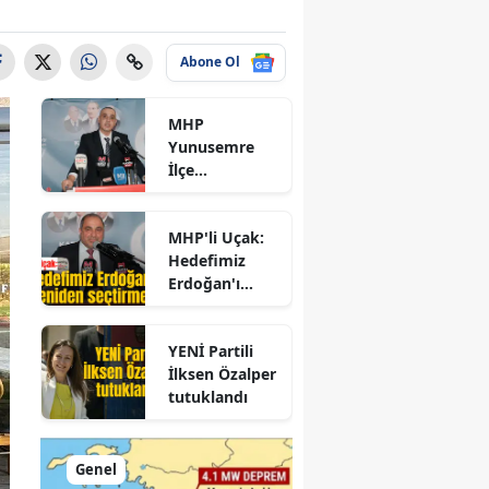
Abone Ol
MHP
Yunusemre
İlçe
Başkanlığına
Ali Özkan
MHP'li Uçak:
seçildi
Hedefimiz
Erdoğan'ı
yeniden
seçtirmek
YENİ Partili
İlksen Özalper
tutuklandı
Genel