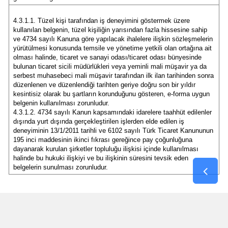
4.3.1.1. Tüzel kişi tarafından iş deneyimini göstermek üzere
kullanılan belgenin, tüzel kişiliğin yarısından fazla hissesine sahip
ve 4734 sayılı Kanuna göre yapılacak ihalelere ilişkin sözleşmelerin
yürütülmesi konusunda temsile ve yönetime yetkili olan ortağına ait
olması halinde, ticaret ve sanayi odası/ticaret odası bünyesinde
bulunan ticaret sicili müdürlükleri veya yeminli mali müşavir ya da
serbest muhasebeci mali müşavir tarafından ilk ilan tarihinden sonra
düzenlenen ve düzenlendiği tarihten geriye doğru son bir yıldır
kesintisiz olarak bu şartların korunduğunu gösteren, e-forma uygun
belgenin kullanılması zorunludur.
4.3.1.2. 4734 sayılı Kanun kapsamındaki idarelere taahhüt edilenler
dışında yurt dışında gerçekleştirilen işlerden elde edilen iş
deneyiminin 13/1/2011 tarihli ve 6102 sayılı Türk Ticaret Kanununun
195 inci maddesinin ikinci fıkrası gereğince pay çoğunluğuna
dayanarak kurulan şirketler topluluğu ilişkisi içinde kullanılması
halinde bu hukuki ilişkiyi ve bu ilişkinin süresini tevsik eden
belgelerin sunulması zorunludur.
4.4. Bu ihalede benzer iş olarak kabul edilecek işler ve benzer işe
denk sayılacak mühendislik ve mimarlık bölümleri: