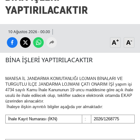
YAPTIRILACAKTIR
10 Ağustos 2026 - 00.00
+
-
A
A
BİNA İŞLERİ YAPTIRILACAKTIR
MANİSA İL JANDARMA KOMUTANLIĞI LOJMAN BİNALARI VE
TURGUTLU İLÇE JANDARMA LOJMANI ÇATI ONARIM İŞİ yapım işi
4734 sayılı Kamu İhale Kanununun 19 uncu maddesine göre açık ihale
usulü ile ihale edilecek olup, teklifler sadece elektronik ortamda EKAP
üzerinden alınacaktır.
İhaleye ilişkin ayrıntılı bilgiler aşağıda yer almaktadır:
İhale Kayıt Numarası (İKN)
:
2026/1268775