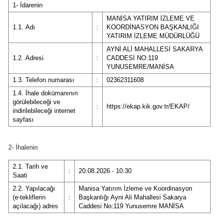
1- İdarenin
MANİSA YATIRIM İZLEME VE
1.1. Adı
:
KOORDİNASYON BAŞKANLIĞI
YATIRIM İZLEME MÜDÜRLÜĞÜ
AYNİ ALİ MAHALLESİ SAKARYA
1.2. Adresi
:
CADDESİ NO:119
YUNUSEMRE/MANİSA
1.3. Telefon numarası
:
02362311608
1.4. İhale dokümanının
görülebileceği ve
:
https://ekap.kik.gov.tr/EKAP/
indirilebileceği internet
sayfası
2- İhalenin
2.1. Tarih ve
:
20.08.2026 - 10:30
Saati
2.2. Yapılacağı
Manisa Yatırım İzleme ve Koordinasyon
(e-tekliflerin
:
Başkanlığı Ayni Ali Mahallesi Sakarya
açılacağı) adres
Caddesi No:119 Yunusemre MANİSA