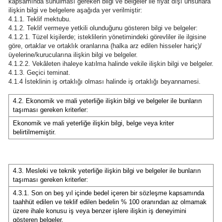
kapsamında sunulması gereken bilgi ve belgeler ile fiyat dışı unsurlara
ilişkin bilgi ve belgelere aşağıda yer verilmiştir:
4.1.1. Teklif mektubu.
4.1.2. Teklif vermeye yetkili olunduğunu gösteren bilgi ve belgeler:
4.1.2.1. Tüzel kişilerde; isteklilerin yönetimindeki görevliler ile ilgisine
göre, ortaklar ve ortaklık oranlarına (halka arz edilen hisseler hariç)/
üyelerine/kurucularına ilişkin bilgi ve belgeler.
4.1.2.2. Vekâleten ihaleye katılma halinde vekile ilişkin bilgi ve belgeler.
4.1.3. Geçici teminat.
4.1.4 İsteklinin iş ortaklığı olması halinde iş ortaklığı beyannamesi.
4.2. Ekonomik ve mali yeterliğe ilişkin bilgi ve belgeler ile bunların
taşıması gereken kriterler:
Ekonomik ve mali yeterliğe ilişkin bilgi, belge veya kriter
belirtilmemiştir.
4.3. Mesleki ve teknik yeterliğe ilişkin bilgi ve belgeler ile bunların
taşıması gereken kriterler:
4.3.1. Son on beş yıl içinde bedel içeren bir sözleşme kapsamında
taahhüt edilen ve teklif edilen bedelin % 100 oranından az olmamak
üzere ihale konusu iş veya benzer işlere ilişkin iş deneyimini
gösteren belgeler.