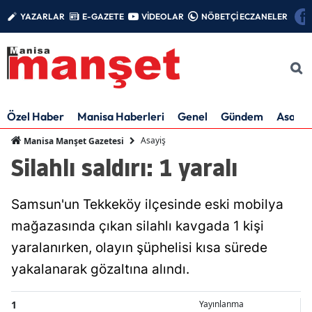
YAZARLAR
E-GAZETE
VİDEOLAR
NÖBETÇİ ECZANELER
Özel Haber
Manisa Haberleri
Genel
Gündem
Asayiş
Asayiş
Manisa Manşet Gazetesi
Silahlı saldırı: 1 yaralı
Samsun'un Tekkeköy ilçesinde eski mobilya
mağazasında çıkan silahlı kavgada 1 kişi
yaralanırken, olayın şüphelisi kısa sürede
yakalanarak gözaltına alındı.
1
Yayınlanma