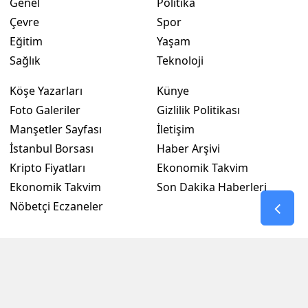
Genel
Politika
Çevre
Spor
Eğitim
Yaşam
Sağlık
Teknoloji
Köşe Yazarları
Künye
Foto Galeriler
Gizlilik Politikası
Manşetler Sayfası
İletişim
İstanbul Borsası
Haber Arşivi
Kripto Fiyatları
Ekonomik Takvim
Ekonomik Takvim
Son Dakika Haberleri
Nöbetçi Eczaneler
RSS
Copyright © 2026 . Her hakkı saklıdır.