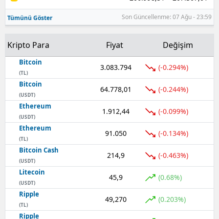
Son Güncellenme: 07 Ağu - 23:59
Tümünü Göster
Kripto Para
Fiyat
Değişim
Bitcoin
3.083.794
(-0.294%)
(TL)
Bitcoin
64.778,01
(-0.244%)
(USDT)
Ethereum
1.912,44
(-0.099%)
(USDT)
Ethereum
91.050
(-0.134%)
(TL)
Bitcoin Cash
214,9
(-0.463%)
(USDT)
Litecoin
45,9
(0.68%)
(USDT)
Ripple
49,270
(0.203%)
(TL)
Ripple