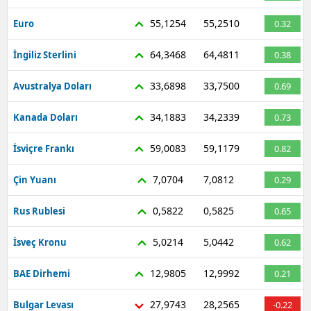
55,1254
55,2510
Euro
0.32
64,3468
64,4811
İngiliz Sterlini
0.38
33,6898
33,7500
Avustralya Doları
0.69
34,1883
34,2339
Kanada Doları
0.73
59,0083
59,1179
İsviçre Frankı
0.82
7,0704
7,0812
Çin Yuanı
0.29
0,5822
0,5825
Rus Rublesi
0.65
5,0214
5,0442
İsveç Kronu
0.62
12,9805
12,9992
BAE Dirhemi
0.21
27,9743
28,2565
Bulgar Levası
-0.22