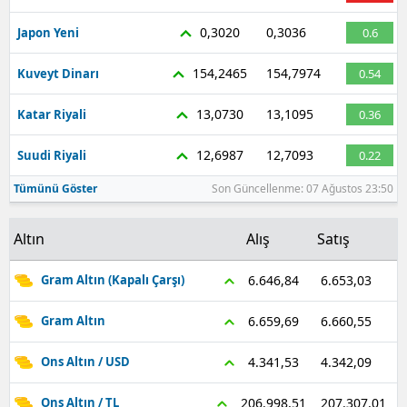
0,3020
0,3036
Japon Yeni
0.6
154,2465
154,7974
Kuveyt Dinarı
0.54
13,0730
13,1095
Katar Riyali
0.36
12,6987
12,7093
Suudi Riyali
0.22
Tümünü Göster
Son Güncellenme: 07 Ağustos 23:50
Altın
Alış
Satış
6.653,03
6.646,84
Gram Altın (Kapalı Çarşı)
6.660,55
6.659,69
Gram Altın
4.342,09
4.341,53
Ons Altın / USD
207.307,01
206.998,51
Ons Altın / TL