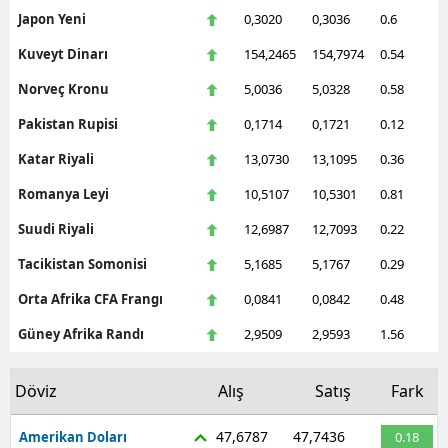
Japon Yeni
0,3020
0,3036
0.6
Kuveyt Dinarı
154,2465
154,7974
0.54
Norveç Kronu
5,0036
5,0328
0.58
Pakistan Rupisi
0,1714
0,1721
0.12
Katar Riyali
13,0730
13,1095
0.36
Romanya Leyi
10,5107
10,5301
0.81
Suudi Riyali
12,6987
12,7093
0.22
Tacikistan Somonisi
5,1685
5,1767
0.29
Orta Afrika CFA Frangı
0,0841
0,0842
0.48
Güney Afrika Randı
2,9509
2,9593
1.56
Döviz
Alış
Satış
Fark
47,6787
47,7436
Amerikan Doları
0.18