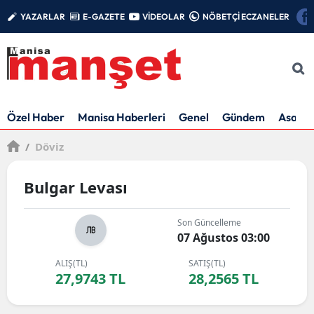
YAZARLAR
E-GAZETE
VİDEOLAR
NÖBETÇİ ECZANELER
Özel Haber
Manisa Haberleri
Genel
Gündem
Asayiş
/
Döviz
Bulgar Levası
Son Güncelleme
07 Ağustos 03:00
ALIŞ(TL)
SATIŞ(TL)
27,9743 TL
28,2565 TL