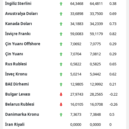
İngiliz Sterlini
64,3468
64,4811
0.38
Avustralya Doları
33,6898
33,7500
0.69
Kanada Doları
34,1883
34,2339
0.73
İsviçre Frankı
59,0083
59,1179
0.82
Çin Yuanı Offshore
7,0692
7,0775
0.29
Çin Yuanı
7,0704
7,0812
0.29
Rus Rublesi
0,5822
0,5825
0.65
İsveç Kronu
5,0214
5,0442
0.62
BAE Dirhemi
12,9805
12,9992
0.21
Bulgar Levası
27,9743
28,2565
-0.22
Belarus Rublesi
16,0105
16,0708
-0.26
Danimarka Kronu
7,3673
7,3848
0.5
İran Riyali
0,0000
0,0000
0