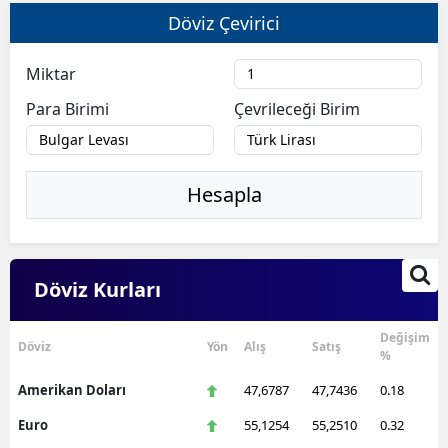
Döviz Çevirici
Miktar
Para Birimi
Çevrileceği Birim
Hesapla
Döviz Kurları
Değişim
Döviz
Yön
Alış
Satış
%
Amerikan Doları
47,6787
47,7436
0.18
Euro
55,1254
55,2510
0.32