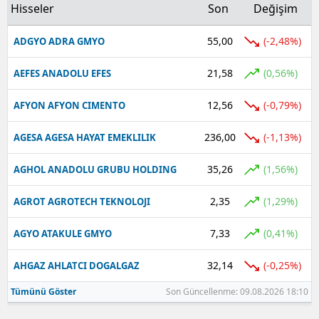
Hisseler
Son
Değişim
55,00
(-2,48%)
ADGYO ADRA GMYO
21,58
(0,56%)
AEFES ANADOLU EFES
12,56
(-0,79%)
AFYON AFYON CIMENTO
236,00
(-1,13%)
AGESA AGESA HAYAT EMEKLILIK
35,26
(1,56%)
AGHOL ANADOLU GRUBU HOLDING
2,35
(1,29%)
AGROT AGROTECH TEKNOLOJI
7,33
(0,41%)
AGYO ATAKULE GMYO
32,14
(-0,25%)
AHGAZ AHLATCI DOGALGAZ
Tümünü Göster
Son Güncellenme: 09.08.2026 18:10