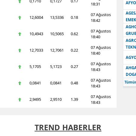
0,1710
0,1727
0.17
AFYO
18:31
AGES
07 Ağustos
12,6004
13,5336
0.18
EMEK
18:42
AGH
07 Ağustos
GRU
10,4943
10,5065
0.62
18:40
AGRO
TEKN
07 Ağustos
12,7033
12,7061
0.22
18:40
AGYO
07 Ağustos
5,1705
5,1723
0.27
AHGA
18:43
DOG
07 Ağustos
Tümün
0,0841
0,0841
0.48
18:43
07 Ağustos
2,9495
2,9510
1.39
18:43
TREND HABERLER