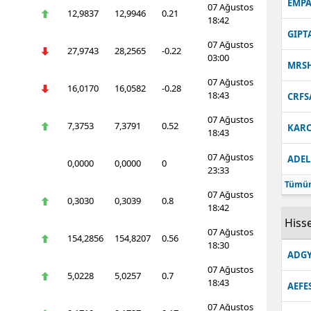
EMPA
07 Ağustos
12,9837
12,9946
0.21
18:42
GIPT
07 Ağustos
27,9743
28,2565
-0.22
03:00
MRS
07 Ağustos
16,0170
16,0582
-0.28
18:43
CRFS
07 Ağustos
7,3753
7,3791
0.52
KARC
18:43
07 Ağustos
ADEL
0,0000
0,0000
0
23:33
Tümün
07 Ağustos
0,3030
0,3039
0.8
18:42
Hisse
07 Ağustos
154,2856
154,8207
0.56
18:30
ADGY
07 Ağustos
5,0228
5,0257
0.7
18:43
AEFE
07 Ağustos