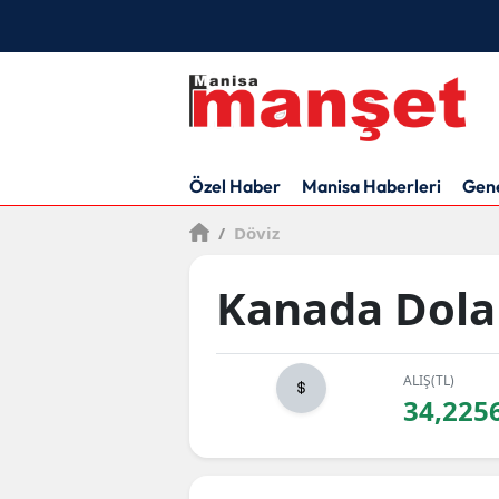
Özel Haber
Manisa Haberleri
Gen
/
Döviz
Kanada Dola
ALIŞ(TL)
34,225