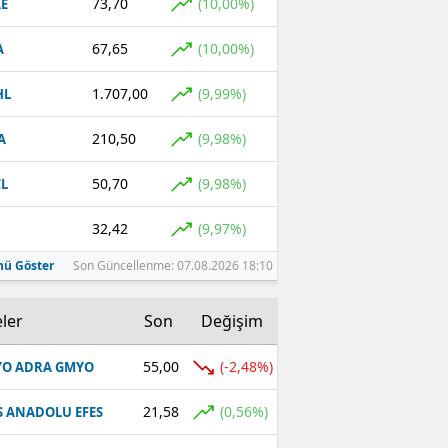
73,70
(10,00%)
E
67,65
(10,00%)
A
1.707,00
(9,99%)
HL
210,50
(9,98%)
A
50,70
(9,98%)
L
32,42
(9,97%)
ü Göster
Son Güncellenme: 07.08.2026 18:10
ler
Son
Değişim
55,00
(-2,48%)
O ADRA GMYO
21,58
(0,56%)
S ANADOLU EFES