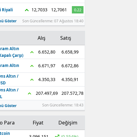
12,7033
12,7061
 Riyali
0.22
ü Göster
Son Güncellenme: 07 Ağustos 18:40
Alış
Satış
ram Altın
6.658,99
6.652,80
Kapalı Çarşı)
6.672,86
6.671,97
ram Altın
ns Altın /
4.350,91
4.350,33
USD
ns Altın /
207.572,78
207.497,69
L
Son Güncellenme: 18:43
ü Göster
to Para
Fiyat
Değişim
tcoin
3.096.151
(0.554%)