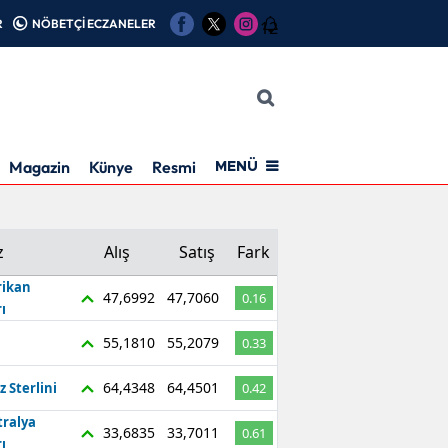
R
NÖBETÇİ ECZANELER
12
Magazin
Künye
Resmi İlan
MENÜ
z
Alış
Satış
Fark
ikan
47,6992
47,7060
0.16
ı
55,1810
55,2079
0.33
64,4348
64,4501
z Sterlini
0.42
tralya
33,6835
33,7011
0.61
ı