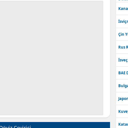
Kana
İsviç
Çin 
Rus R
İsve
BAE 
Bulga
Japon
Kuve
Katar
Döviz Çevirici