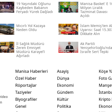
19 Yaşındaki Oğlunu
Manisa Basket' E 1
Kaybeden Babanın
Milyon Liralık
Feryadı Yürek Dağladı
Tazminat Davası
Açıldı
Mıcırlı Yol Kazaya
İslam Memiş'ten Al
Neden Oldu
Uyarısı: Saat 15.30
Dikkate Alın
İl Sağlık Müdürü
Ak Partili
Zeren Emniyet
Yenişehirlioğlu’nd
Müdürü Karayel’i
İsrail’e Sert Tepki
Ağırladı
Manisa Haberleri
Asayiş
Köşe Y
Özel Haber
Dünya
Foto Ga
Röportajlar
Ekonomi
Manşet
Taziyeler
Gündem
İstanb
video
Biyografiler
Kültür
Kripto 
in
Genel
Politika
Ekono