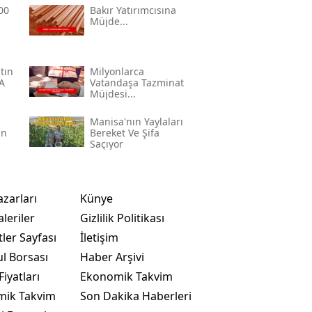
00
Bakır Yatırımcısına
Müjde...
tın
Milyonlarca
'a
Vatandaşa Tazminat
Müjdesi...
Manisa'nın Yaylaları
an
Bereket Ve Şifa
Saçıyor
azarları
Künye
leriler
Gizlilik Politikası
ler Sayfası
İletişim
ul Borsası
Haber Arşivi
Fiyatları
Ekonomik Takvim
mik Takvim
Son Dakika Haberleri