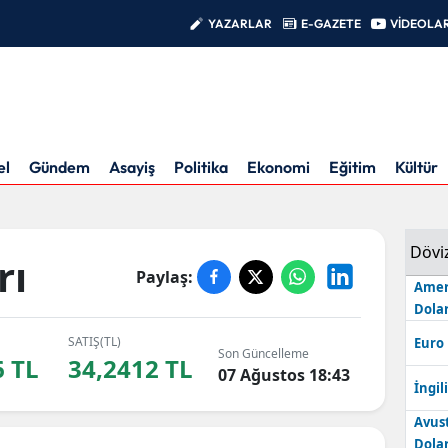
YAZARLAR
E-GAZETE
VİDEOLA
el
Gündem
Asayiş
Politika
Ekonomi
Eğitim
Kültür
Dövi
rı
Paylaş:
Amer
Dolar
SATIŞ(TL)
Euro
Son Güncelleme
6 TL
34,2412 TL
07 Ağustos 18:43
İngili
Avus
Dolar