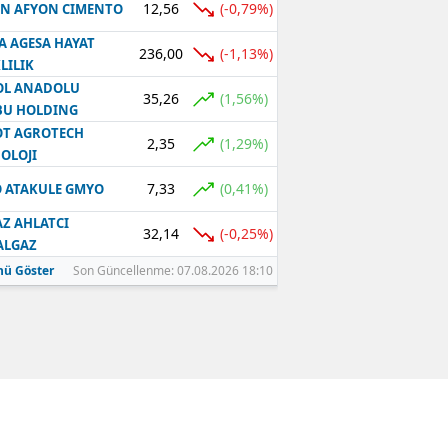
12,56
(-0,79%)
N AFYON CIMENTO
A AGESA HAYAT
236,00
(-1,13%)
LILIK
OL ANADOLU
35,26
(1,56%)
BU HOLDING
T AGROTECH
2,35
(1,29%)
OLOJI
7,33
(0,41%)
 ATAKULE GMYO
Z AHLATCI
32,14
(-0,25%)
ALGAZ
ü Göster
Son Güncellenme: 07.08.2026 18:10