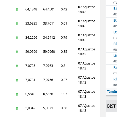
(TL
07 Ağustos
Bi
64,4348
64,4501
0.42
18:43
(U
E
07 Ağustos
33,6835
33,7011
0.61
18:43
(U
E
07 Ağustos
34,2256
34,2412
0.79
(TL
18:43
Bi
07 Ağustos
(U
59,0599
59,0960
0.85
18:43
Li
(U
07 Ağustos
7,0725
7,0763
0.3
Ri
18:43
(TL
07 Ağustos
Ri
7,0731
7,0756
0.27
18:43
(U
07 Ağustos
Tümün
0,5840
0,5856
1.07
18:43
07 Ağustos
BIST 
5,0342
5,0371
0.68
18:43