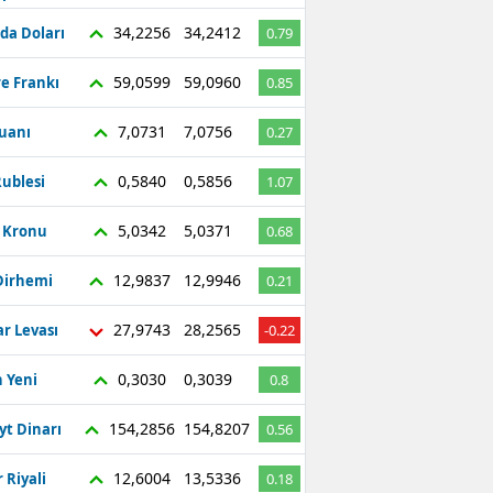
34,2256
34,2412
da Doları
0.79
59,0599
59,0960
re Frankı
0.85
7,0731
7,0756
Yuanı
0.27
0,5840
0,5856
ublesi
1.07
5,0342
5,0371
ç Kronu
0.68
12,9837
12,9946
Dirhemi
0.21
27,9743
28,2565
r Levası
-0.22
0,3030
0,3039
 Yeni
0.8
154,2856
154,8207
yt Dinarı
0.56
12,6004
13,5336
 Riyali
0.18