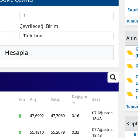
Suudi
Tümün
Çevrileceği Birim
Altın
G
Hesapla
(
G
O
O
Değişim
T
Yön
Alış
Satış
Saat
%
Tümün
07 Ağustos
47,6992
47,7060
0.16
18:43
Krip
07 Ağustos
55,1810
55,2079
0.33
Bi
18:43