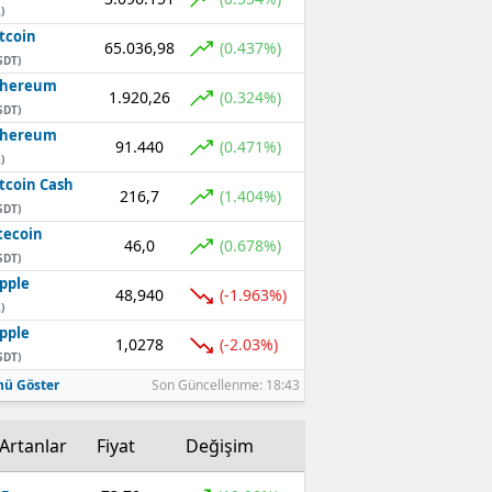
)
tcoin
65.036,98
(0.437%)
SDT)
thereum
1.920,26
(0.324%)
SDT)
thereum
91.440
(0.471%)
)
tcoin Cash
216,7
(1.404%)
SDT)
tecoin
46,0
(0.678%)
SDT)
pple
48,940
(-1.963%)
)
pple
1,0278
(-2.03%)
SDT)
ü Göster
Son Güncellenme: 18:43
Artanlar
Fiyat
Değişim