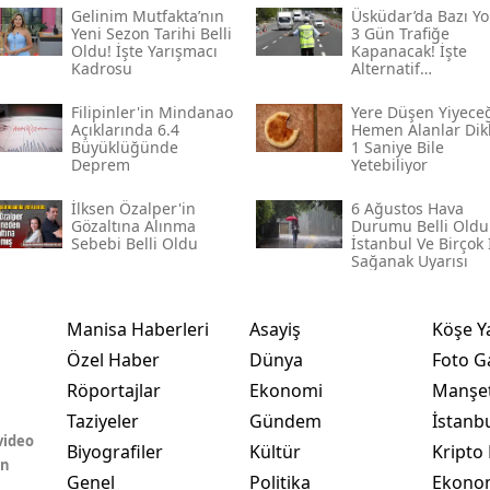
Gelinim Mutfakta’nın
Üsküdar’da Bazı Yo
Yeni Sezon Tarihi Belli
3 Gün Trafiğe
Oldu! İşte Yarışmacı
Kapanacak! İşte
Kadrosu
Alternatif
Güzergâhlar
Filipinler'in Mindanao
Yere Düşen Yiyece
Açıklarında 6.4
Hemen Alanlar Dik
Büyüklüğünde
1 Saniye Bile
Deprem
Yetebiliyor
İlksen Özalper'in
6 Ağustos Hava
Gözaltına Alınma
Durumu Belli Oldu
Sebebi Belli Oldu
İstanbul Ve Birçok 
Sağanak Uyarısı
Manisa Haberleri
Asayiş
Köşe Y
Özel Haber
Dünya
Foto Ga
Röportajlar
Ekonomi
Manşet
Taziyeler
Gündem
İstanb
video
Biyografiler
Kültür
Kripto 
in
Genel
Politika
Ekono