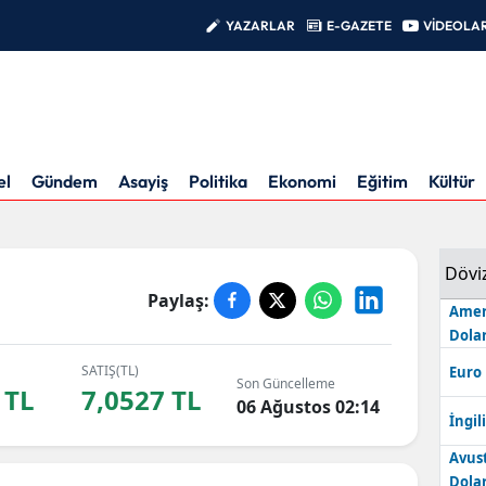
YAZARLAR
E-GAZETE
VİDEOLA
el
Gündem
Asayiş
Politika
Ekonomi
Eğitim
Kültür
Dövi
Paylaş:
Amer
Dolar
SATIŞ(TL)
Euro
Son Güncelleme
 TL
7,0527 TL
06 Ağustos 02:14
İngili
Avus
Dolar