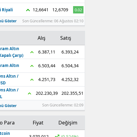
12,6641
12,6709
 Riyali
0.02
ü Göster
Son Güncellenme: 06 Ağustos 02:10
Alış
Satış
ram Altın
6.393,24
6.387,11
Kapalı Çarşı)
6.504,34
6.503,44
ram Altın
ns Altın /
4.252,32
4.251,73
USD
ns Altın /
202.355,51
202.230,39
L
Son Güncellenme: 02:09
ü Göster
to Para
Fiyat
Değişim
tcoin
3.070.012
(0.524%)