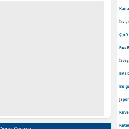
Kana
İsviç
Çin 
Rus R
İsve
BAE 
Bulga
Japon
Kuve
Katar
Döviz Çevirici