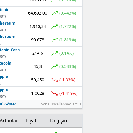
)
tcoin
64.692,00
(0.443%)
SDT)
thereum
1.910,34
(1.722%)
SDT)
thereum
90.678
(1.819%)
)
tcoin Cash
214,6
(0.14%)
SDT)
tecoin
45,3
(0.533%)
SDT)
pple
50,450
(-1.33%)
)
pple
1,0628
(-1.419%)
SDT)
ü Göster
Son Güncellenme: 02:13
Artanlar
Fiyat
Değişim