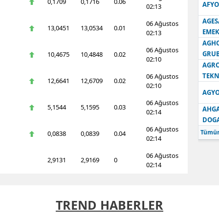
0,1709
0,1716
0.06
AFYO
02:13
AGES
06 Ağustos
13,0451
13,0534
0.01
EMEK
02:13
AGH
06 Ağustos
GRU
10,4675
10,4848
0.02
02:10
AGRO
TEKN
06 Ağustos
12,6641
12,6709
0.02
02:10
AGYO
06 Ağustos
5,1544
5,1595
0.03
AHGA
02:14
DOG
06 Ağustos
Tümün
0,0838
0,0839
0.04
02:14
06 Ağustos
2,9131
2,9169
0
02:14
TREND HABERLER