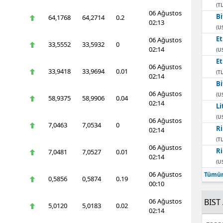
(TL
06 Ağustos
Bi
64,1768
64,2714
0.2
02:13
(U
E
06 Ağustos
33,5552
33,5932
0
02:14
(U
E
06 Ağustos
33,9418
33,9694
0.01
(TL
02:14
Bi
06 Ağustos
(U
58,9375
58,9906
0.04
02:14
Li
(U
06 Ağustos
7,0463
7,0534
0
Ri
02:14
(TL
06 Ağustos
Ri
7,0481
7,0527
0.01
02:14
(U
06 Ağustos
Tümün
0,5856
0,5874
0.19
00:10
06 Ağustos
BIST 
5,0120
5,0183
0.02
02:14