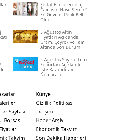
llar
Şeffaf Elbiselerde Iç
Çamaşırı Nasıl Seçilir?
En Güvenli Renk Belli
Oldu
ği
5 Ağustos Altın
kat!
Fiyatları Açıklandı!
Gram, Çeyrek Ve Tam
Altında Son Durum
5 Ağustos Sayısal Loto
!
Sonuçları Açıklandı!
Ile
İşte Kazandıran
Numaralar
azarları
Künye
leriler
Gizlilik Politikası
ler Sayfası
İletişim
ul Borsası
Haber Arşivi
Fiyatları
Ekonomik Takvim
mik Takvim
Son Dakika Haberleri