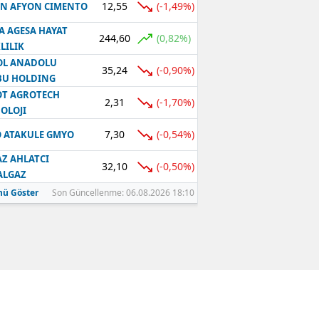
12,55
(-1,49%)
N AFYON CIMENTO
A AGESA HAYAT
244,60
(0,82%)
LILIK
OL ANADOLU
35,24
(-0,90%)
BU HOLDING
T AGROTECH
2,31
(-1,70%)
OLOJI
7,30
(-0,54%)
 ATAKULE GMYO
Z AHLATCI
32,10
(-0,50%)
ALGAZ
ü Göster
Son Güncellenme: 06.08.2026 18:10