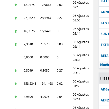
ESC
06 Ağustos
12,9475
12,9613
0.02
02:13
GUN
06 Ağustos
27,9529
28,1944
0.27
03:00
KEN
06 Ağustos
16,0976
16,1470
0
02:14
SUN
06 Ağustos
7,3510
7,3573
0.03
TKFE
02:14
06 Ağustos
BETA
0,0000
0,0000
0
23:33
Tümün
06 Ağustos
0,3019
0,3030
0.27
02:12
Hisse
06 Ağustos
153,5348
154,1468
0.02
01:55
ADGY
06 Ağustos
4,9899
4,9976
0.04
02:14
AEFE
06 Ağustos