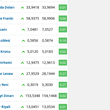
33,9418
33,9694
da Doları
0.01
58,9375
58,9906
re Frankı
0.04
7,0481
7,0527
Yuanı
0.01
0,5856
0,5874
ublesi
0.19
5,0120
5,0183
ç Kronu
0.02
12,9475
12,9613
Dirhemi
0.02
27,9529
28,1944
r Levası
0.27
0,3019
0,3030
 Yeni
0.27
153,5348
154,1468
yt Dinarı
0.02
13,0451
13,0534
 Riyali
0.01