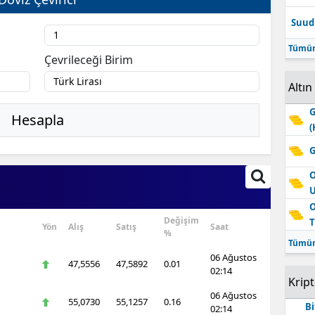
Suudi
Tümün
Çevrileceği Birim
Altın
G
Hesapla
(
G
O
O
Değişim
T
Yön
Alış
Satış
Saat
%
Tümün
06 Ağustos
47,5556
47,5892
0.01
02:14
Krip
06 Ağustos
55,0730
55,1257
0.16
Bi
02:14