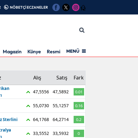
R
NÖBETÇİ ECZANELER
12
Magazin
Künye
Resmi İlan
MENÜ
z
Alış
Satış
Fark
ikan
47,5556
47,5892
0.01
ı
55,0730
55,1257
0.16
64,1768
64,2714
z Sterlini
0.2
tralya
33,5552
33,5932
0
ı