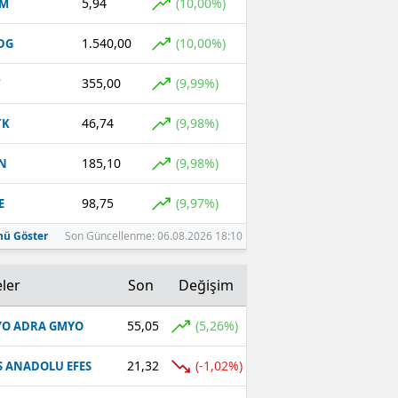
5,94
(10,00%)
OM
1.540,00
(10,00%)
DG
355,00
(9,99%)
T
46,74
(9,98%)
TK
185,10
(9,98%)
N
98,75
(9,97%)
E
ü Göster
Son Güncellenme: 06.08.2026 18:10
ler
Son
Değişim
55,05
(5,26%)
O ADRA GMYO
21,32
(-1,02%)
S ANADOLU EFES