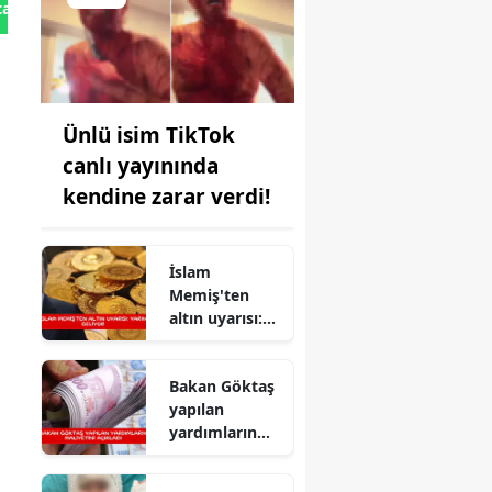
tan Gönder
Ünlü isim TikTok
canlı yayınında
kendine zarar verdi!
İslam
Memiş'ten
altın uyarısı:
Yarın geliyor
Bakan Göktaş
yapılan
yardımların
maliyetini
açıkladı