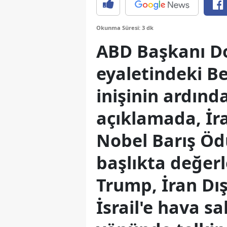
Okunma Süresi: 3 dk
ABD Başkanı D
eyaletindeki B
inişinin ardınd
açıklamada, İra
Nobel Barış Ödü
başlıkta değer
Trump, İran Dış
İsrail'e hava s