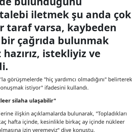
nde bulunduğunu
 talebi iletmek şu anda çok
r taraf varsa, kaybeden
e bir çağrıda bulunmak
hazırız, istekliyiz ve
i.
'la görüşmelerde "hiç yardımcı olmadığını" belirterek
konuşmak istiyor" ifadesini kullandı.
leer silaha ulaşabilir"
lerine ilişkin açıklamalarda bulunarak, "Topladıkları
 hafta içinde, kesinlikle birkaç ay içinde nükleer
olmasına izin veremeyiz" diye konuştu.