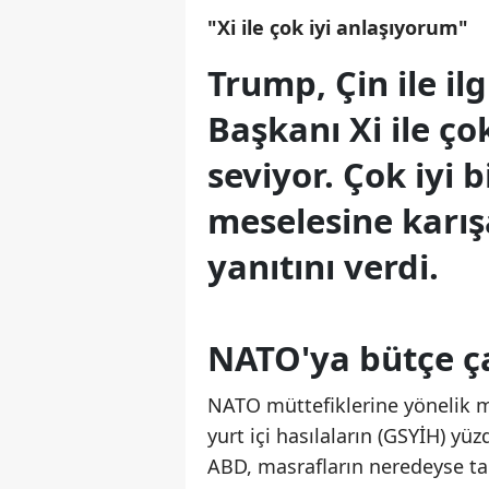
"Xi ile çok iyi anlaşıyorum"
Trump, Çin ile ilg
Başkanı Xi ile ço
seviyor. Çok iyi b
meselesine karı
yanıtını verdi.
NATO'ya bütçe ça
NATO müttefiklerine yönelik m
yurt içi hasılaların (GSYİH) yü
ABD, masrafların neredeyse tam