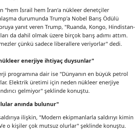
n "hem İsrail hem İran'a nükleer denetçiler
anlaşma durumunda Trump'a Nobel Barış Ödülü
r soruya yanıt veren Trump, "Ruanda, Kongo, Hindistan-
rı da dahil olmak üzere birçok barış adımı attım.
zler çünkü sadece liberallere veriyorlar" dedi.
 nükleer enerjiye ihtiyaç duysunlar"
nerji programına dair ise "Dünyanın en büyük petrol
ar. Elektrik üretimi için neden nükleer enerjiye
ndırıcı gelmiyor" şeklinde konuştu.
mlular anında bulunur"
saldırıya ilişkin, "Modern ekipmanlarla saldırıyı kimin
. Ve o kişiler çok mutsuz olurlar" şeklinde konuştu.