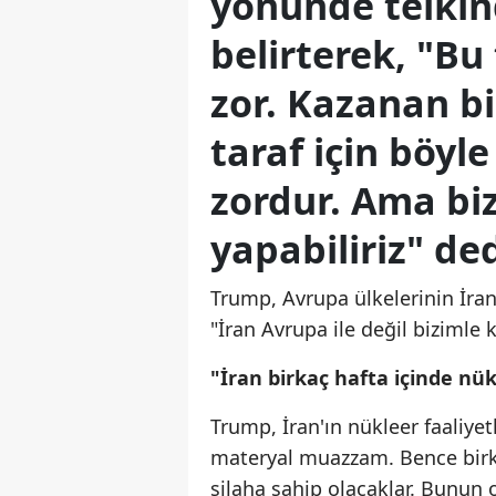
yönünde telki
belirterek, "Bu
zor. Kazanan bi
taraf için böyl
zordur. Ama biz 
yapabiliriz" ded
Trump, Avrupa ülkelerinin İran
"İran Avrupa ile değil bizimle 
"İran birkaç hafta içinde nük
Trump, İran'ın nükleer faaliyet
materyal muazzam. Bence birkaç
silaha sahip olacaklar. Bunun 