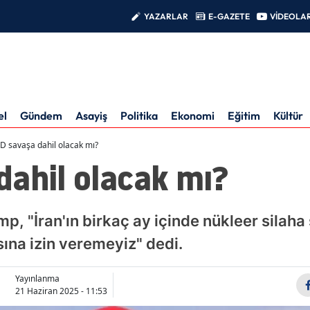
YAZARLAR
E-GAZETE
VİDEOLA
el
Gündem
Asayiş
Politika
Ekonomi
Eğitim
Kültür
D savaşa dahil olacak mı?
dahil olacak mı?
, "İran'ın birkaç ay içinde nükleer silaha 
ına izin veremeyiz" dedi.
Yayınlanma
21 Haziran 2025 - 11:53