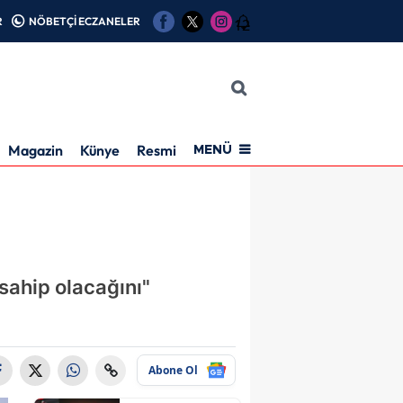
R
NÖBETÇİ ECZANELER
12
Magazin
Künye
Resmi İlan
MENÜ
sahip olacağını"
Abone Ol