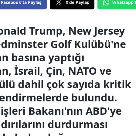
Facebook'ta Paylaş
X'de Paylaş
Whatsapp'
onald Trump, New Jersey
edminster Golf Kulübü'ne
an basına yaptığı
n, İsrail, Çin, NATO ve
lü dahil çok sayıda kritik
lendirmelerde bulundu.
işleri Bakanı'nın ABD'ye
aldırılarını durdurması