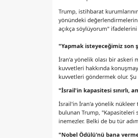
Trump, istihbarat kurumlarını
yönündeki değerlendirmelerini 
açıkça söylüyorum" ifadelerini
"Yapmak isteyeceğimiz son ş
İran'a yönelik olası bir aske
kuvvetleri hakkında konuşmay
kuvvetleri göndermek olur. Şu
"İsrail'in kapasitesi sınırlı,
İsrail'in İran'a yönelik nüklee
bulunan Trump, "Kapasiteleri sı
inemezler. Belki de bu tür adı
"Nobel Ödülü'nü bana vermez