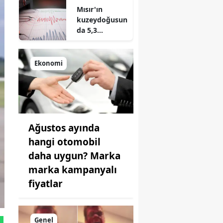
Mısır'ın
kuzeydoğusun
da 5,3
büyüklüğünde
deprem!
Ekonomi
Ağustos ayında
hangi otomobil
daha uygun? Marka
marka kampanyalı
fiyatlar
Genel