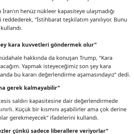
n İran'ın henüz nükleer kapasiteye ulaşmadığı
reddederek, "İstihbarat teşkilatım yanılıyor. Bunu
 kullandı.
ey kara kuvvetleri göndermek olur"
ri müdahale hakkında da konuşan Trump, "Kara
acağım. Yapmak isteyeceğimiz son şey kara
 anda bu kararı değerlendirme aşamasındayız" dedi.
 ama gerek kalmayabilir"
r tesis saldırı kapasitesine dair değerlendirmede
nırlı. Küçük bir kısmını aşabilirler ama çok derine
mlar gerekmeyecek" ifadelerini kullandı.
ler çünkü sadece liberallere veriyorlar"