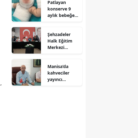
Patlayan
konserve 9
aylık bebeğe
dehşeti yaşattı
Şehzadeler
Halk Eğitim
Merkezi
toplumun her
kesimine
Manisa’da
ulaşıyor
kahveciler
yayıncı
,
kuruluşu
protesto
edecek